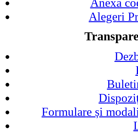
Anexa coef
Alegeri Pr
Transpare
Dezb
Buleti
Dispozi
Formulare și modalit