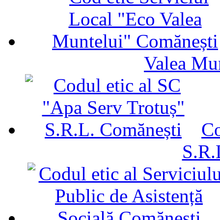
Valea Mu
Co
S.R.