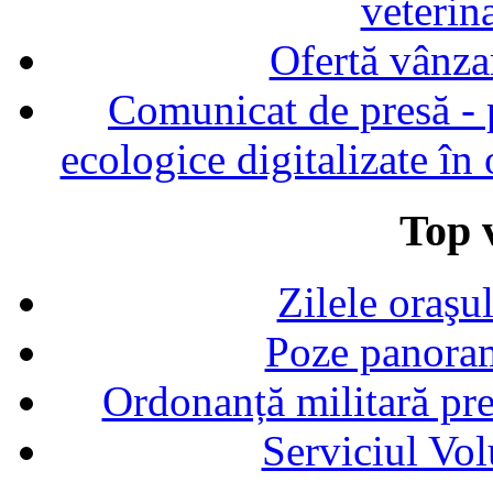
veterin
Ofertă vânza
Comunicat de presă - p
ecologice digitalizate în
Top v
Zilele oraşu
Poze panoram
Ordonanță militară p
Serviciul Vol