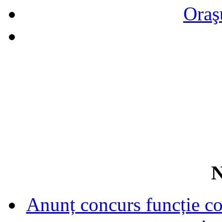
Oraş
N
Anunț concurs funcție con