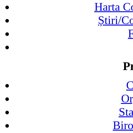
Harta C
Știri/C
F
P
C
Or
Sta
Biro