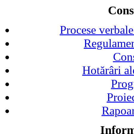
Consi
Procese verbale
Regulamen
Cons
Hotărâri al
Prog
Proie
Rapoart
Inform