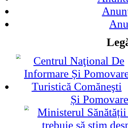
Anunţ
Anu
Legă
Și Pomovare