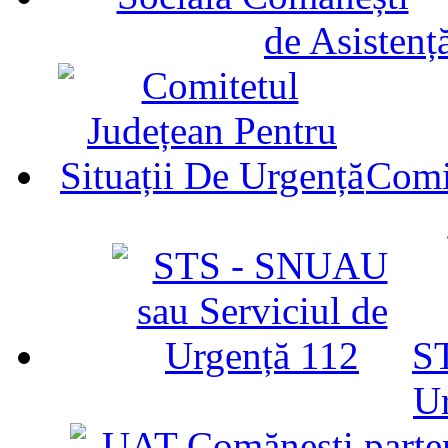
de Asistenț
Comit
ST
U