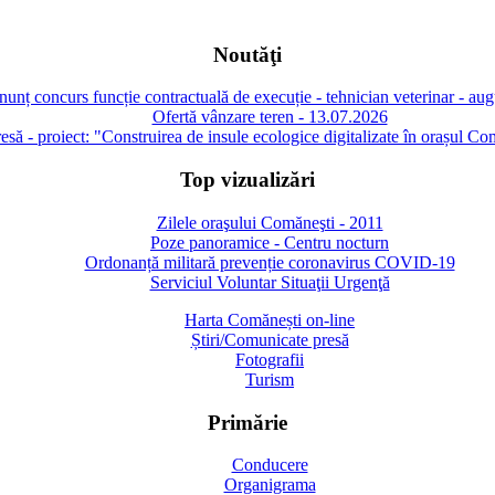
Noutăţi
unț concurs funcție contractuală de execuție - tehnician veterinar - au
Ofertă vânzare teren - 13.07.2026
să - proiect: "Construirea de insule ecologice digitalizate în orașul Co
Top vizualizări
Zilele oraşului Comăneşti - 2011
Poze panoramice - Centru nocturn
Ordonanță militară prevenție coronavirus COVID-19
Serviciul Voluntar Situaţii Urgenţă
Harta Comănești on-line
Știri/Comunicate presă
Fotografii
Turism
Primărie
Conducere
Organigrama