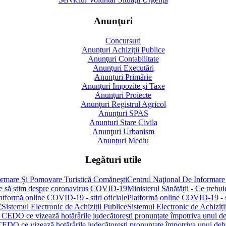
Anunţuri
Concursuri
Anunțuri Achiziții Publice
Anunţuri Contabilitate
Anunţuri Executări
Anunţuri Primărie
Anunţuri Impozite şi Taxe
Anunţuri Proiecte
Anunţuri Registrul Agricol
Anunţuri SPAS
Anunturi Stare Civila
Anunţuri Urbanism
Anunțuri Mediu
Legături utile
Centrul Naţional De Informare
Ministerul Sănătății - Ce treb
Platformă online COVID-19 - șt
Sistemul Electronic de Achiziți
 CEDO ce vizează hotărârile judecătorești pronunțate împotriva unui de