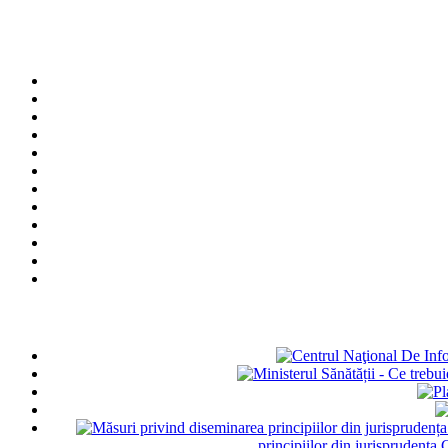
principiilor din jurisprudența