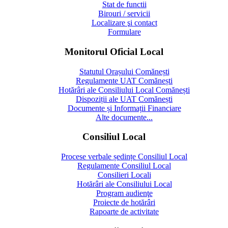
Stat de functii
Birouri / servicii
Localizare şi contact
Formulare
Monitorul Oficial Local
Statutul Orașului Comănești
Regulamente UAT Comănești
Hotărâri ale Consiliului Local Comănești
Dispoziții ale UAT Comănești
Documente și Informații Financiare
Alte documente...
Consiliul Local
Procese verbale ședințe Consiliul Local
Regulamente Consiliul Local
Consilieri Locali
Hotărâri ale Consiliului Local
Program audienţe
Proiecte de hotărâri
Rapoarte de activitate