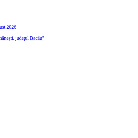
gust 2026
mănești, județul Bacău"