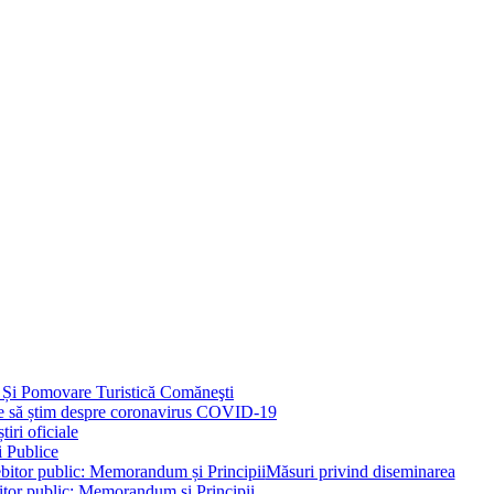
 Și Pomovare Turistică Comăneşti
uie să știm despre coronavirus COVID-19
iri oficiale
i Publice
Măsuri privind diseminarea
bitor public: Memorandum și Principii