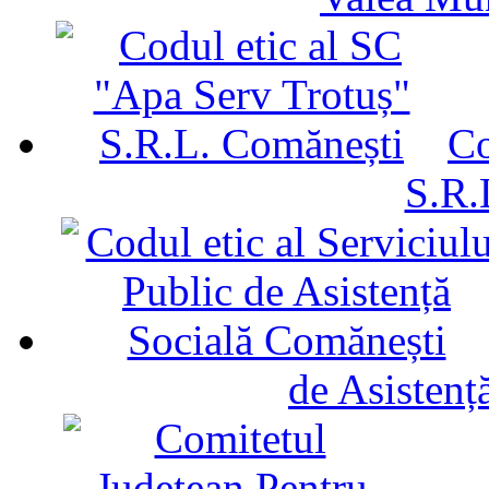
Co
S.R.
de Asistenț