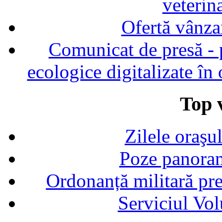
veterin
Ofertă vânza
Comunicat de presă - p
ecologice digitalizate în
Top v
Zilele oraşu
Poze panoram
Ordonanță militară p
Serviciul Vol