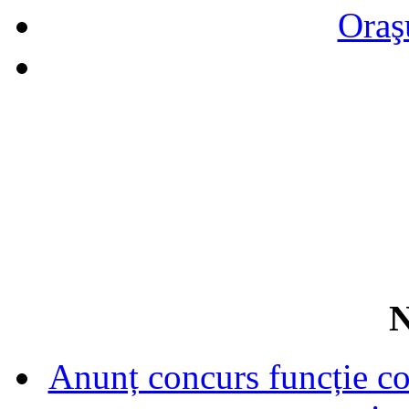
Oraş
N
Anunț concurs funcție con