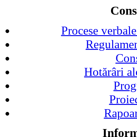
Consi
Procese verbale
Regulamen
Cons
Hotărâri al
Prog
Proie
Rapoart
Inform