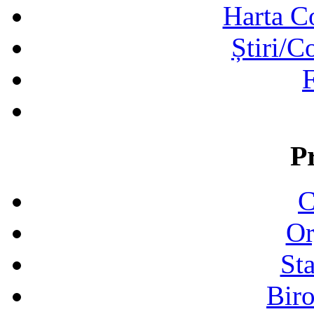
Harta C
Știri/C
F
P
C
Or
Sta
Biro