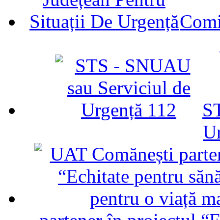
Comit
ST
U