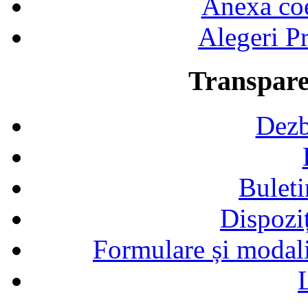
Anexa coef
Alegeri Pr
Transpare
Dezb
Buleti
Dispozi
Formulare și modalit