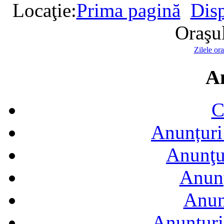
Locaţie:
Prima pagină
Disp
Oraşu
Zilele or
A
C
Anunțuri 
Anunţur
Anunţ
Anun
Anunţuri