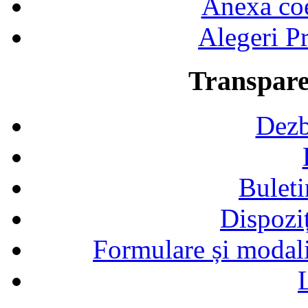
Anexa coef
Alegeri Pr
Transpare
Dezb
Buleti
Dispozi
Formulare și modalit