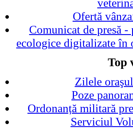
veterin
Ofertă vânza
Comunicat de presă - p
ecologice digitalizate în
Top v
Zilele oraşu
Poze panoram
Ordonanță militară p
Serviciul Vol