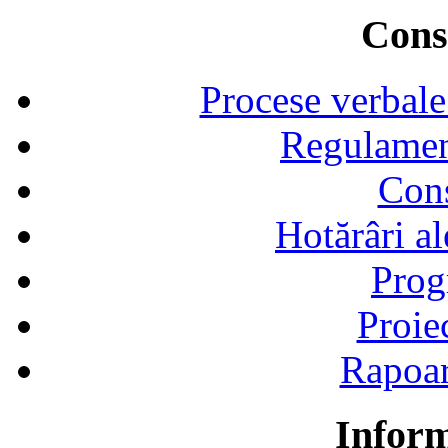
Consi
Procese verbale
Regulamen
Cons
Hotărâri al
Prog
Proie
Rapoart
Inform