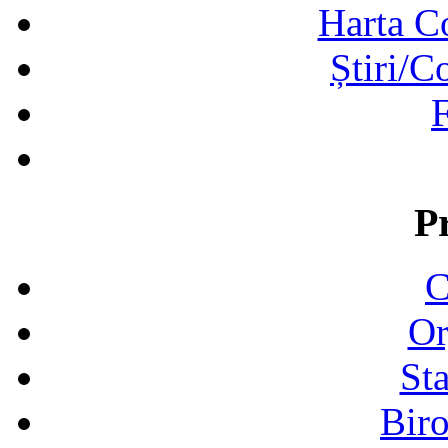
Harta C
Știri/C
F
P
C
Or
Sta
Biro