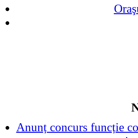
Oraş
N
Anunț concurs funcție con