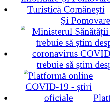
Și Pomovare
trebuie să știm d
Plat