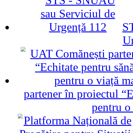
ST
U
partener în proiectul “E
pentru o