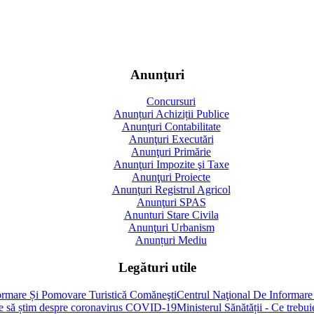
Anunţuri
Concursuri
Anunțuri Achiziții Publice
Anunţuri Contabilitate
Anunţuri Executări
Anunţuri Primărie
Anunţuri Impozite şi Taxe
Anunţuri Proiecte
Anunţuri Registrul Agricol
Anunţuri SPAS
Anunturi Stare Civila
Anunţuri Urbanism
Anunțuri Mediu
Legături utile
Centrul Naţional De Informare
Ministerul Sănătății - Ce treb