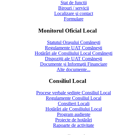
Stat de functii
Birouri / servicii
Localizare şi contact
Formulare
Monitorul Oficial Local
Statutul Orașului Comănești
Regulamente UAT Comănești
Hotărâri ale Consiliului Local Comănești
Dispoziții ale UAT Comănești
Documente și Informații Financiare
Alte documente...
Consiliul Local
Procese verbale ședințe Consiliul Local
Regulamente Consiliul Local
Consilieri Locali
Hotărâri ale Consiliului Local
Program audienţe
Proiecte de hotărâri
Rapoarte de activitate