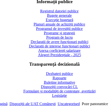
Informaţii publice
Registrul datoriei publice
Bugete generale
Execuție bugetară
Planuri anuale de achiziții publice
Programul de investiții publice
Programe și strategii
Program de lucru
Declaratii de avere funcționari publici
Declaraţii de interese funcționari publici
Anexa coeficienți salarizare
Alegeri Prezidențiale - 2025
Transparență decizională
Dezbateri publice
Rapoarte
Buletine informative
Dispoziții convocări CL
Formulare și modalități de contestare, avertizări
Legislație
agină
Dispoziții ale UAT Comănești
Uncategorised
Poze panoramice 