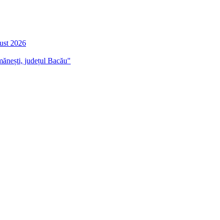
gust 2026
mănești, județul Bacău"