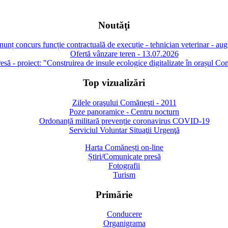
Noutăţi
unț concurs funcție contractuală de execuție - tehnician veterinar - au
Ofertă vânzare teren - 13.07.2026
să - proiect: "Construirea de insule ecologice digitalizate în orașul Co
Top vizualizări
Zilele oraşului Comăneşti - 2011
Poze panoramice - Centru nocturn
Ordonanță militară prevenție coronavirus COVID-19
Serviciul Voluntar Situaţii Urgenţă
Harta Comănești on-line
Știri/Comunicate presă
Fotografii
Turism
Primărie
Conducere
Organigrama