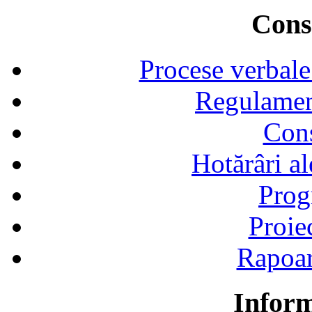
Consi
Procese verbale
Regulamen
Cons
Hotărâri al
Prog
Proie
Rapoart
Inform