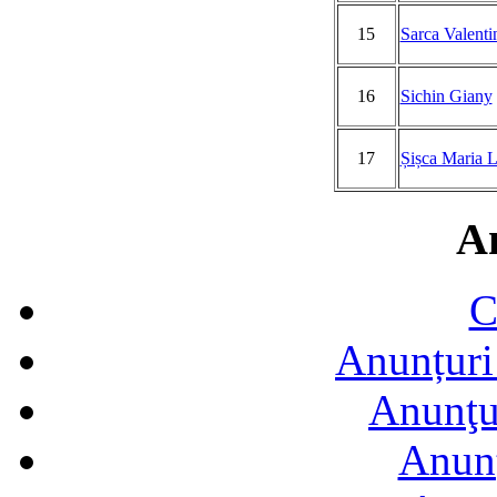
15
Sarca Valenti
16
Sichin Giany
17
Șișca Maria 
A
C
Anunțuri 
Anunţur
Anunţ