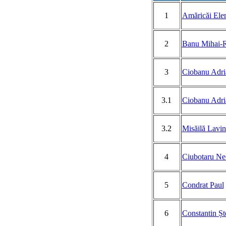
1
Amăricăi Ele
2
Banu Mihai-
3
Ciobanu Adri
3.1
Ciobanu Adria
3.2
Misăilă Lavin
4
Ciubotaru Ne
5
Condrat Paul
6
Constantin Șt