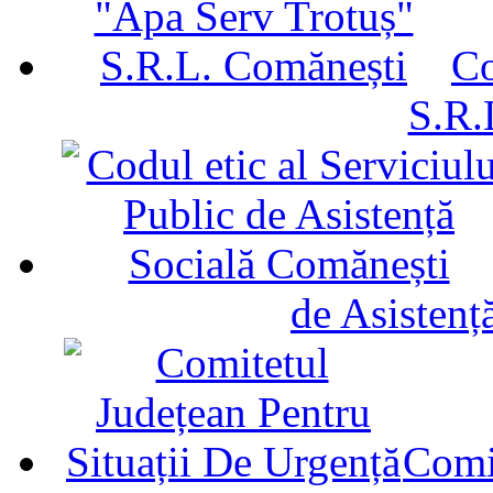
Co
S.R.
de Asistenț
Comit