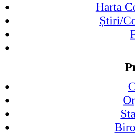
Harta C
Știri/C
F
P
C
Or
Sta
Biro