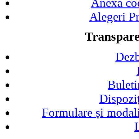
Anexa coef
Alegeri Pr
Transpare
Dezb
Buleti
Dispozi
Formulare și modalit