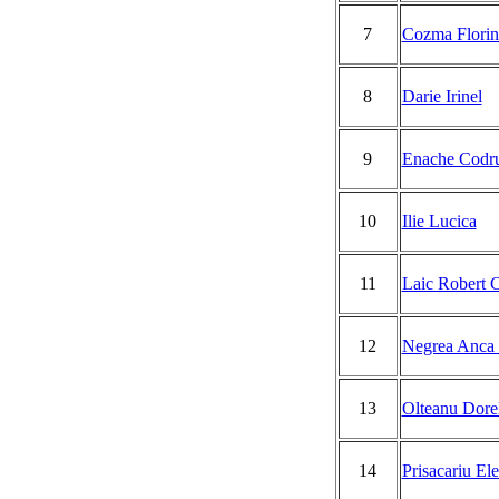
7
Cozma Florin
8
Darie Irinel
9
Enache Codru
10
Ilie Lucica
11
Laic Robert C
12
Negrea Anca 
13
Olteanu Dore
14
Prisacariu El