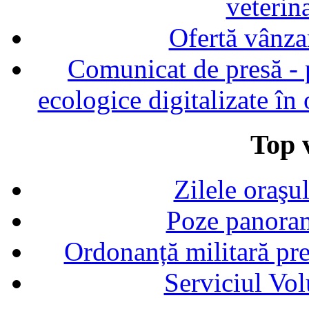
veterin
Ofertă vânza
Comunicat de presă - p
ecologice digitalizate în
Top v
Zilele oraşu
Poze panoram
Ordonanță militară p
Serviciul Vol