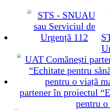
ST
U
partener în proiectul “E
pentru o