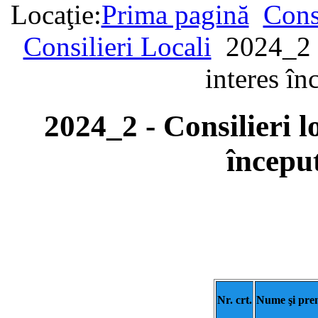
Locaţie:
Prima pagină
Cons
Consilieri Locali
2024_2 -
interes î
2024_2 - Consilieri lo
începu
Nr. crt.
Nume şi pr