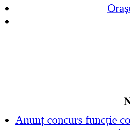
Oraş
N
Anunț concurs funcție con