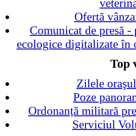
veterin
Ofertă vânza
Comunicat de presă - p
ecologice digitalizate în
Top v
Zilele oraşu
Poze panoram
Ordonanță militară p
Serviciul Vol