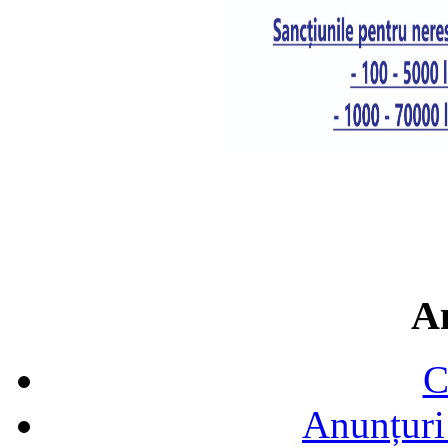
A
C
Anunțuri 