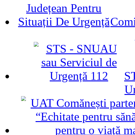
Comit
ST
U