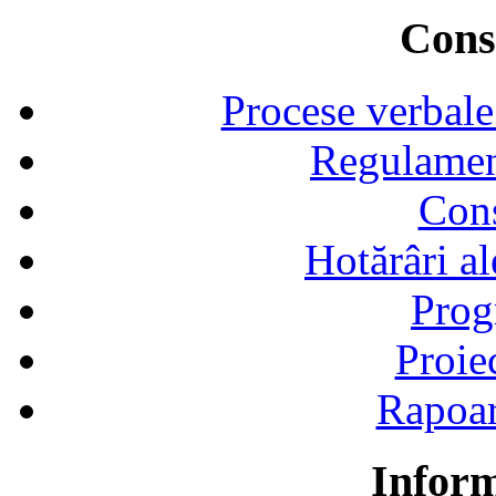
Consi
Procese verbale
Regulamen
Cons
Hotărâri al
Prog
Proie
Rapoart
Inform