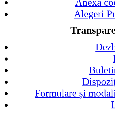
Anexa coef
Alegeri Pr
Transpare
Dezb
Buleti
Dispozi
Formulare și modalit