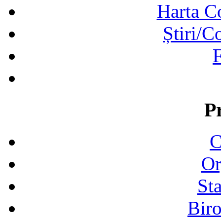
Harta C
Știri/C
F
P
C
Or
Sta
Biro