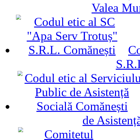
Valea Mu
Co
S.R.
de Asistenț