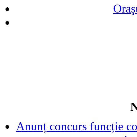
Oraş
N
Anunț concurs funcție con