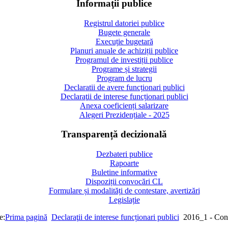
Informaţii publice
Registrul datoriei publice
Bugete generale
Execuție bugetară
Planuri anuale de achiziții publice
Programul de investiții publice
Programe și strategii
Program de lucru
Declaratii de avere funcționari publici
Declaraţii de interese funcționari publici
Anexa coeficienți salarizare
Alegeri Prezidențiale - 2025
Transparență decizională
Dezbateri publice
Rapoarte
Buletine informative
Dispoziții convocări CL
Formulare și modalități de contestare, avertizări
Legislație
e:
Prima pagină
Declaraţii de interese funcționari publici
2016_1 - Con