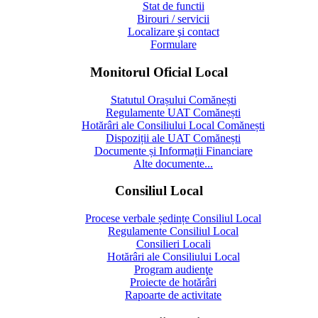
Stat de functii
Birouri / servicii
Localizare şi contact
Formulare
Monitorul Oficial Local
Statutul Orașului Comănești
Regulamente UAT Comănești
Hotărâri ale Consiliului Local Comănești
Dispoziții ale UAT Comănești
Documente și Informații Financiare
Alte documente...
Consiliul Local
Procese verbale ședințe Consiliul Local
Regulamente Consiliul Local
Consilieri Locali
Hotărâri ale Consiliului Local
Program audienţe
Proiecte de hotărâri
Rapoarte de activitate