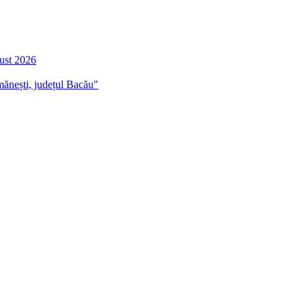
gust 2026
mănești, județul Bacău"