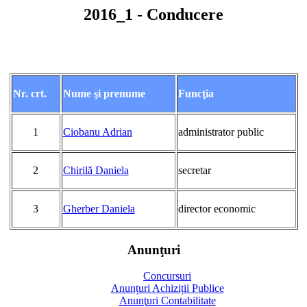
2016_1 - Conducere
Nr. crt.
Nume şi prenume
Funcţia
1
Ciobanu Adrian
administrator public
2
Chirilă Daniela
secretar
3
Gherber Daniela
director economic
Anunţuri
Concursuri
Anunțuri Achiziții Publice
Anunţuri Contabilitate