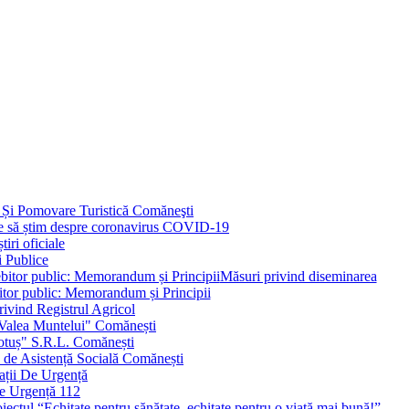
 Și Pomovare Turistică Comăneşti
uie să știm despre coronavirus COVID-19
iri oficiale
i Publice
Măsuri privind diseminarea
bitor public: Memorandum și Principii
ivind Registrul Agricol
 Valea Muntelui" Comănești
otuș" S.R.L. Comănești
c de Asistență Socială Comănești
ații De Urgență
e Urgență 112
ctul “Echitate pentru sănătate, echitate pentru o viață mai bună!”