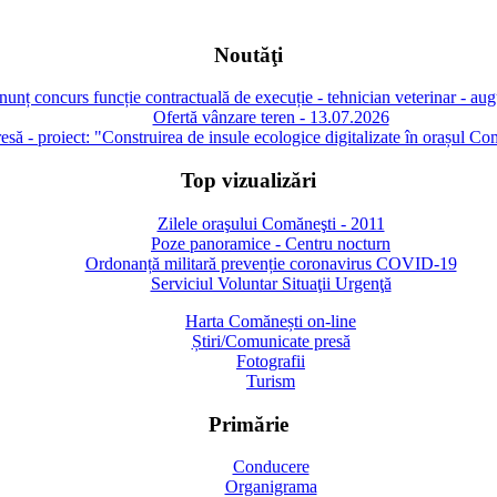
Noutăţi
unț concurs funcție contractuală de execuție - tehnician veterinar - au
Ofertă vânzare teren - 13.07.2026
să - proiect: "Construirea de insule ecologice digitalizate în orașul Co
Top vizualizări
Zilele oraşului Comăneşti - 2011
Poze panoramice - Centru nocturn
Ordonanță militară prevenție coronavirus COVID-19
Serviciul Voluntar Situaţii Urgenţă
Harta Comănești on-line
Știri/Comunicate presă
Fotografii
Turism
Primărie
Conducere
Organigrama