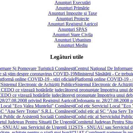
Anunţuri Executări
Anunţuri Primărie
Anunţuri Impozite şi Taxe
Anunţuri Proiecte
Anunţuri Registrul Agricol
Anunţuri SPAS
Anunturi Stare Civila
Anunţuri Urbanism
Anunțuri Mediu
Legături utile
Centrul Naţional De Informare
Ministerul Sănătății - Ce treb
Platformă online COVID-19 - șt
Sistemul Electronic de Achiziți
 CEDO ce vizează hotărârile judecătorești pronunțate împotriva unui de
Ordonanța nr. 28/27.08.2008 pr
Cod etic Serviciul Local "Eco
Codul etic al SC "Apa Serv Tr
Codul etic al Serviciului Publi
Comitetul Județean Pentru Situ
STS - SNUAU sau Serviciul d
UAT Comănești partener în proie