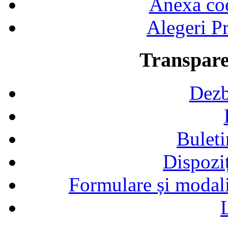
Anexa coef
Alegeri Pr
Transpare
Dezb
Buleti
Dispozi
Formulare și modalit