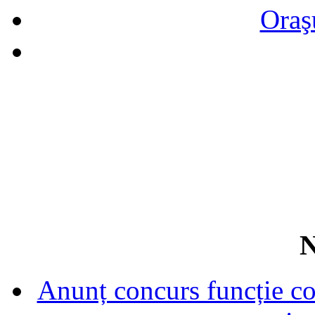
Oraş
N
Anunț concurs funcție con