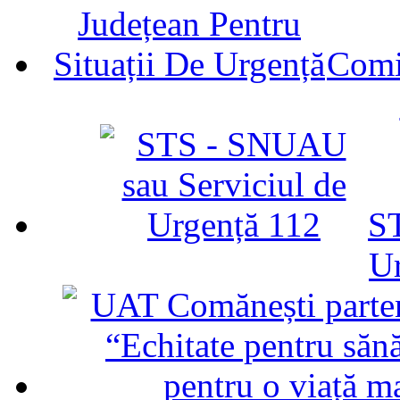
Comit
ST
U