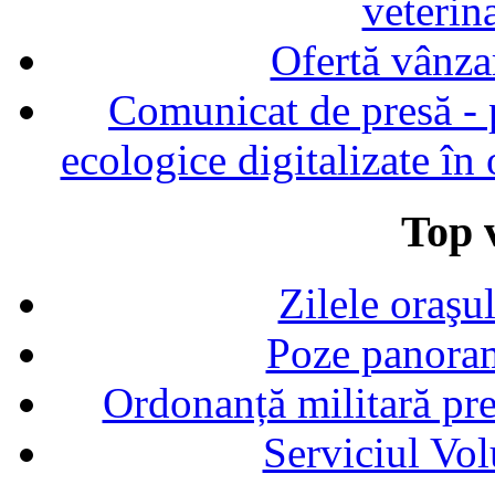
veterin
Ofertă vânza
Comunicat de presă - p
ecologice digitalizate în
Top v
Zilele oraşu
Poze panoram
Ordonanță militară p
Serviciul Vol