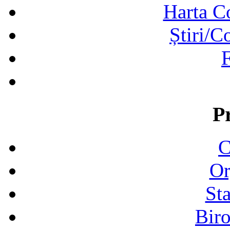
Harta C
Știri/C
F
P
C
Or
Sta
Biro