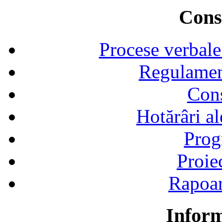
Consi
Procese verbale
Regulamen
Cons
Hotărâri al
Prog
Proie
Rapoart
Inform