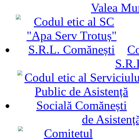
Valea Mu
Co
S.R.
de Asistenț