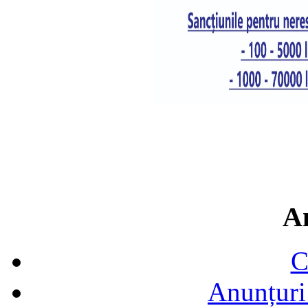
A
C
Anunțuri 