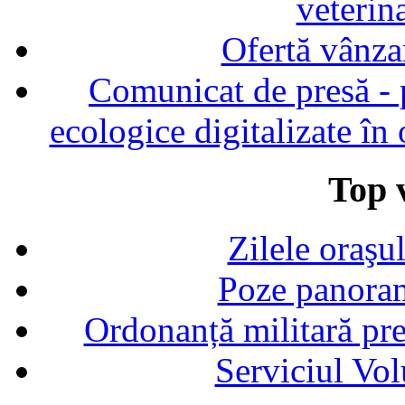
veterin
Ofertă vânza
Comunicat de presă - p
ecologice digitalizate în
Top v
Zilele oraşu
Poze panoram
Ordonanță militară p
Serviciul Vol