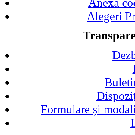
Anexa coef
Alegeri Pr
Transpare
Dezb
Buleti
Dispozi
Formulare și modalit