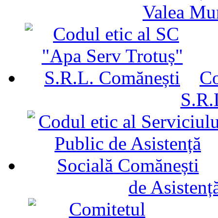
Valea Mu
Co
S.R.
de Asistenț