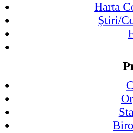
Harta C
Știri/C
F
P
C
Or
Sta
Biro