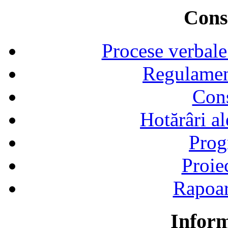
Consi
Procese verbale
Regulamen
Cons
Hotărâri al
Prog
Proie
Rapoart
Inform