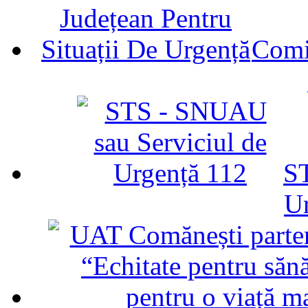
Comit
ST
U