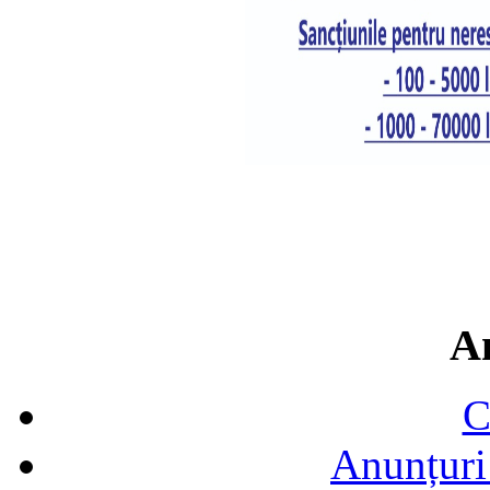
A
C
Anunțuri 