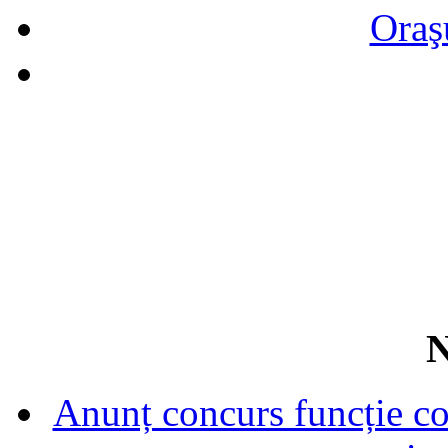
Oraş
N
Anunț concurs funcție con