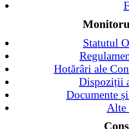
F
Monitorul
Statutul 
Regulamen
Hotărâri ale Con
Dispoziții
Documente și 
Alte
Consi