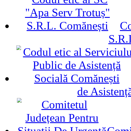
Co
S.R.
de Asistenț
Comit