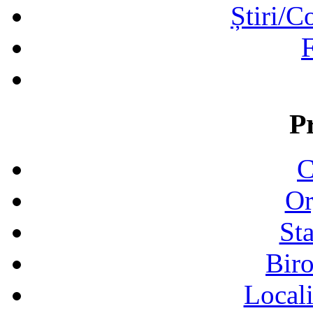
Știri/C
F
P
C
Or
Sta
Biro
Locali