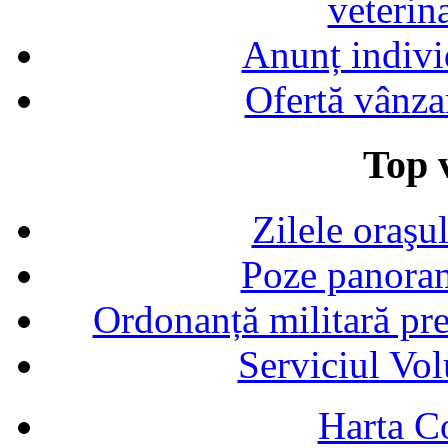
veterin
Anunț indivi
Ofertă vânza
Top v
Zilele oraşu
Poze panoram
Ordonanță militară p
Serviciul Vol
Harta C