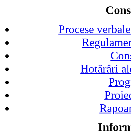
Consi
Procese verbale
Regulamen
Cons
Hotărâri al
Prog
Proie
Rapoart
Inform