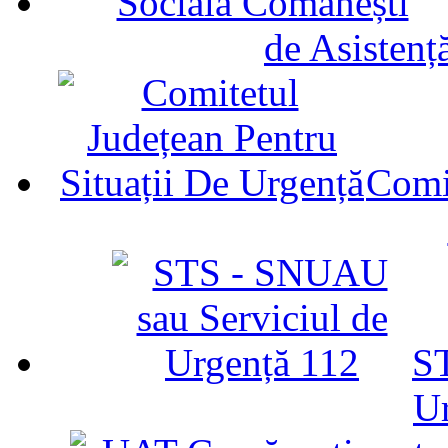
de Asistenț
Comit
ST
U