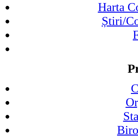
Harta C
Știri/C
F
P
C
Or
Sta
Biro