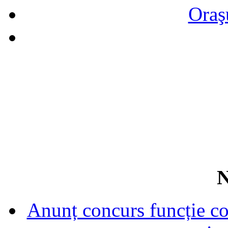
Oraş
N
Anunț concurs funcție con