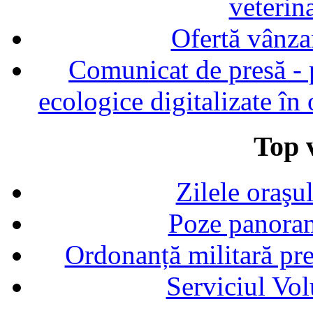
veterin
Ofertă vânza
Comunicat de presă - p
ecologice digitalizate în
Top v
Zilele oraşu
Poze panoram
Ordonanță militară p
Serviciul Vol