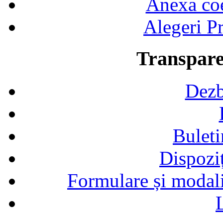
Anexa coef
Alegeri Pr
Transpare
Dezb
Buleti
Dispozi
Formulare și modalit