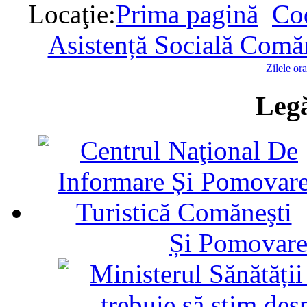
Locaţie:
Prima pagină
Cod
Asistență Socială Comă
Zilele or
Legă
Și Pomovare