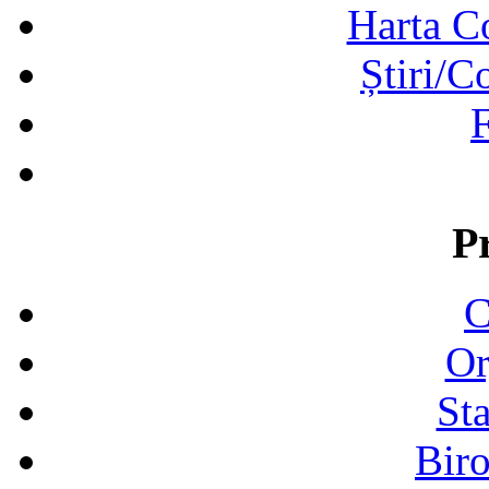
Harta C
Știri/C
F
P
C
Or
Sta
Biro