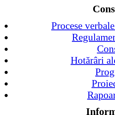
Consi
Procese verbale
Regulamen
Cons
Hotărâri al
Prog
Proie
Rapoart
Inform