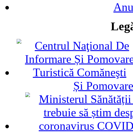
Anu
Legă
Și Pomovare