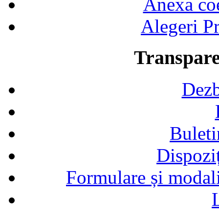
Anexa coef
Alegeri Pr
Transpare
Dezb
Buleti
Dispozi
Formulare și modalit