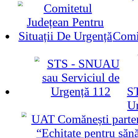
Comit
ST
U