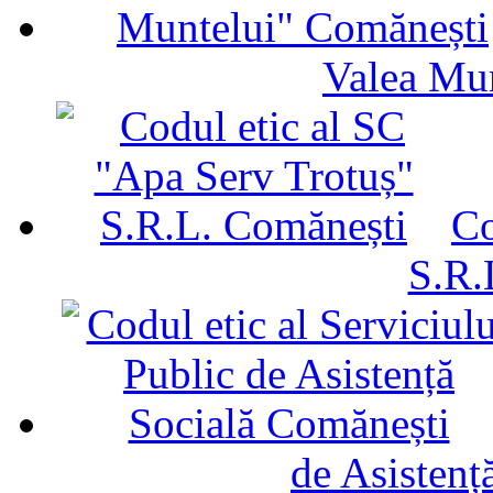
Valea Mu
Co
S.R.
de Asistenț