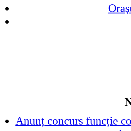
Oraş
N
Anunț concurs funcție con