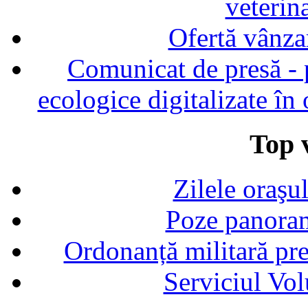
veterin
Ofertă vânza
Comunicat de presă - p
ecologice digitalizate în
Top v
Zilele oraşu
Poze panoram
Ordonanță militară p
Serviciul Vol