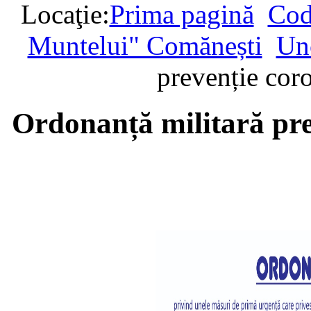
Locaţie:
Prima pagină
Cod
Muntelui" Comănești
Un
prevenție co
Ordonanță militară pr