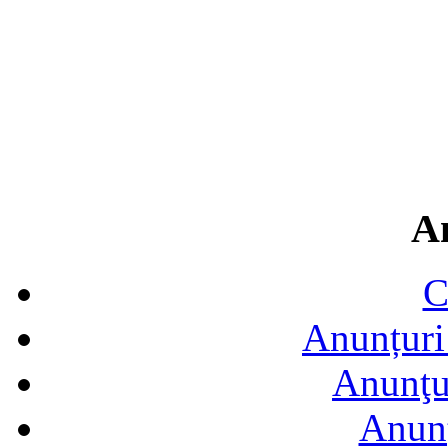
A
C
Anunțuri 
Anunţur
Anunţ