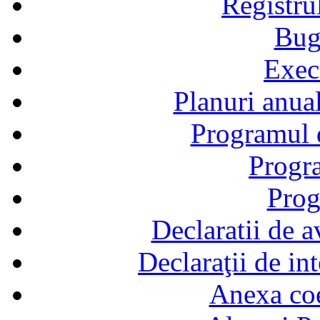
Registru
Bug
Exec
Planuri anual
Programul d
Progra
Prog
Declaratii de a
Declaraţii de in
Anexa coef