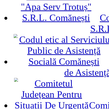
Co
S.R.
de Asistenț
Comit