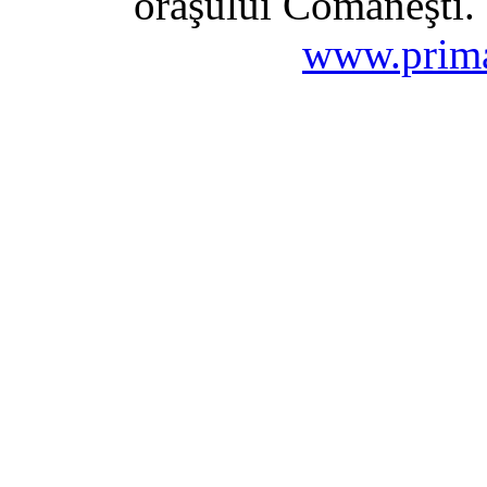
oraşului Comăneşti. 
www.prima