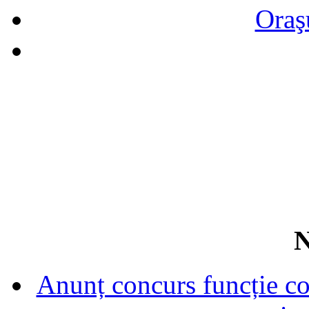
Oraş
N
Anunț concurs funcție con