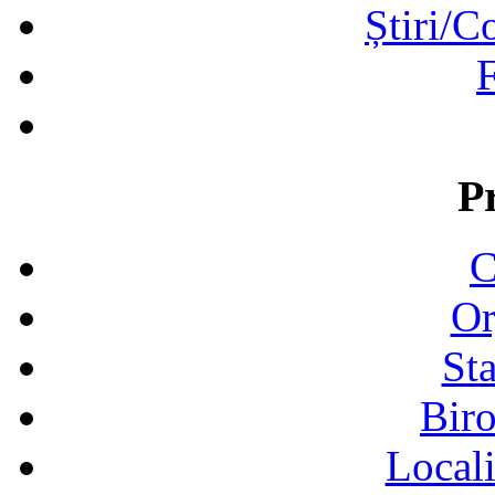
Știri/C
F
P
C
Or
Sta
Biro
Locali