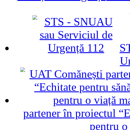
ST
U
partener în proiectul “E
pentru o