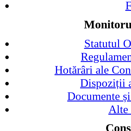
F
Monitorul
Statutul 
Regulamen
Hotărâri ale Con
Dispoziții
Documente și 
Alte
Consi