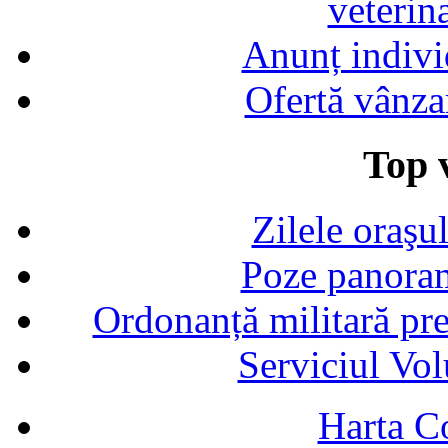
veterin
Anunț indivi
Ofertă vânza
Top v
Zilele oraşu
Poze panoram
Ordonanță militară p
Serviciul Vol
Harta C