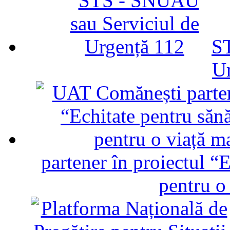
ST
U
partener în proiectul “E
pentru o