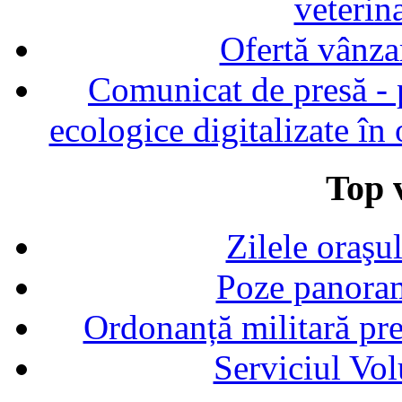
veterin
Ofertă vânza
Comunicat de presă - p
ecologice digitalizate în
Top v
Zilele oraşu
Poze panoram
Ordonanță militară p
Serviciul Vol