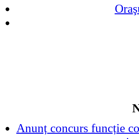
Oraş
N
Anunț concurs funcție con