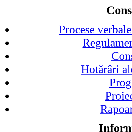
Consi
Procese verbale
Regulamen
Cons
Hotărâri al
Prog
Proie
Rapoart
Inform