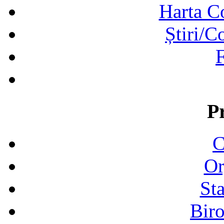
Harta C
Știri/C
F
P
C
Or
Sta
Biro