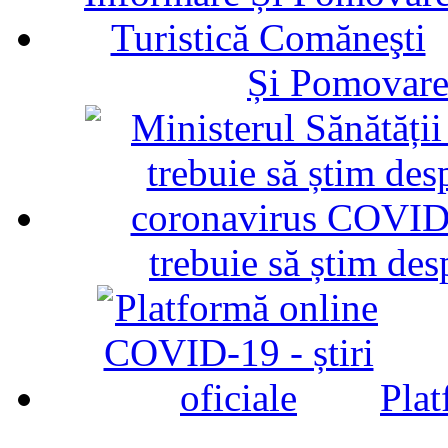
Și Pomovare
trebuie să știm d
Plat