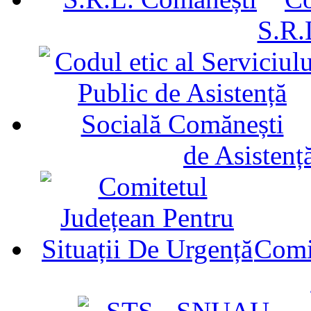
S.R.
de Asistenț
Comit