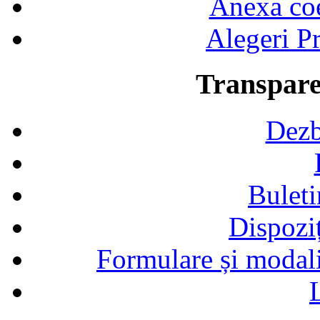
Anexa coef
Alegeri Pr
Transpare
Dezb
Buleti
Dispozi
Formulare și modalit