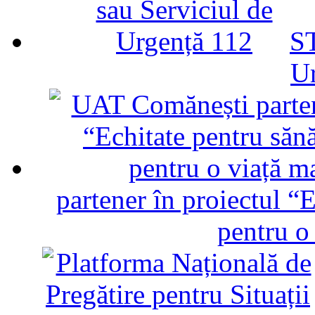
ST
U
partener în proiectul “E
pentru o