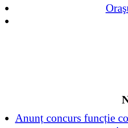
Oraş
N
Anunț concurs funcție con