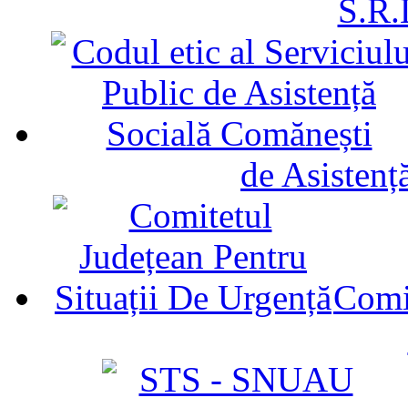
S.R.
de Asistenț
Comit