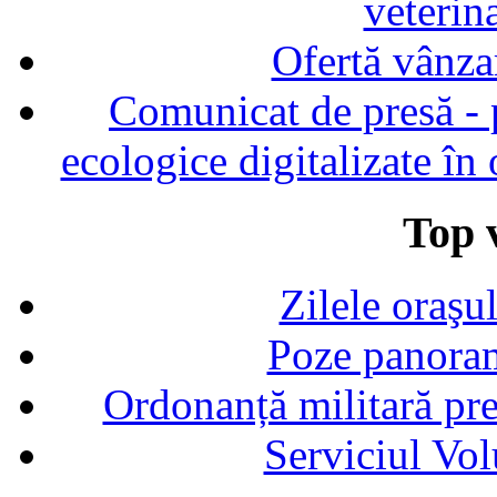
veterin
Ofertă vânza
Comunicat de presă - p
ecologice digitalizate în
Top v
Zilele oraşu
Poze panoram
Ordonanță militară p
Serviciul Vol