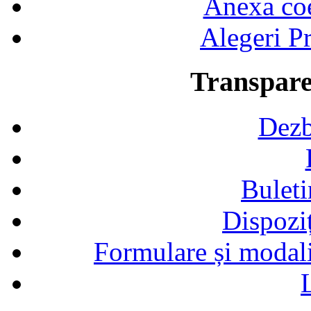
Anexa coef
Alegeri Pr
Transpare
Dezb
Buleti
Dispozi
Formulare și modalit