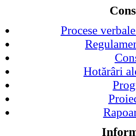
Consi
Procese verbale
Regulamen
Cons
Hotărâri al
Prog
Proie
Rapoart
Inform