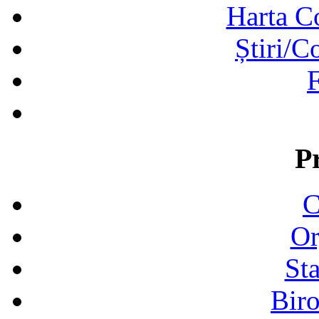
Harta C
Știri/C
F
P
C
Or
Sta
Biro