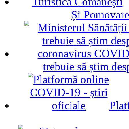
Și Pomovare
trebuie să știm d
Plat