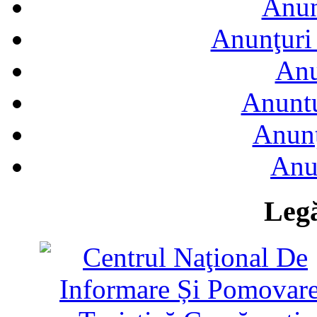
Anun
Anunţuri 
Anu
Anuntu
Anunţ
Anu
Legă