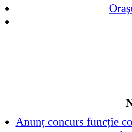
Oraş
N
Anunț concurs funcție con