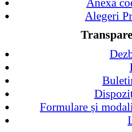
Anexa coef
Alegeri Pr
Transpare
Dezb
Buleti
Dispozi
Formulare și modalit