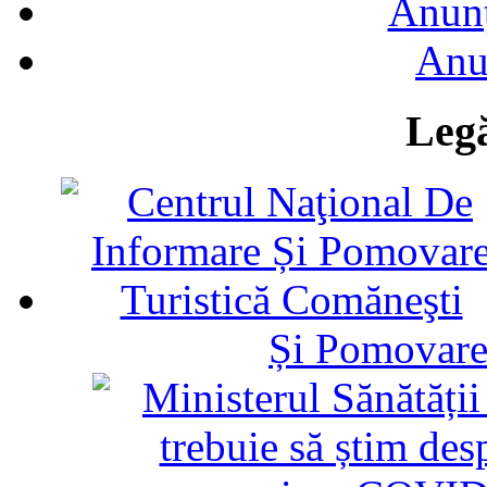
Anunţ
Anu
Legă
Și Pomovare