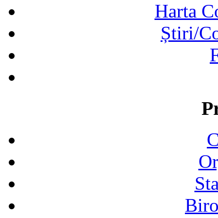
Harta C
Știri/C
F
P
C
Or
Sta
Biro