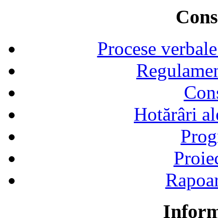
Consi
Procese verbale
Regulamen
Cons
Hotărâri al
Prog
Proie
Rapoart
Inform