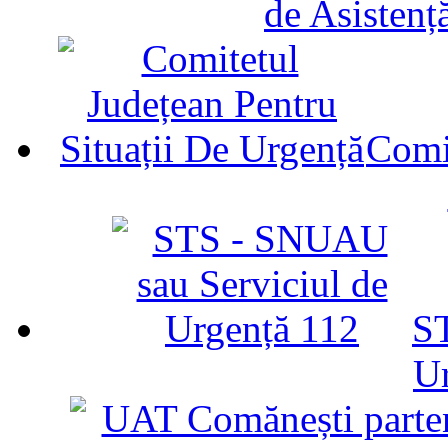
de Asistenț
Comit
ST
U