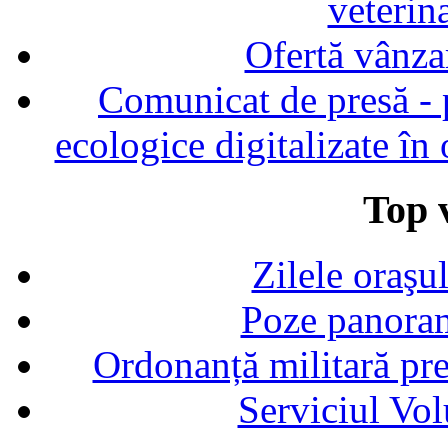
veterin
Ofertă vânza
Comunicat de presă - p
ecologice digitalizate în
Top v
Zilele oraşu
Poze panoram
Ordonanță militară p
Serviciul Vol