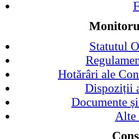
F
Monitorul
Statutul 
Regulamen
Hotărâri ale Con
Dispoziții
Documente și 
Alte
Consi