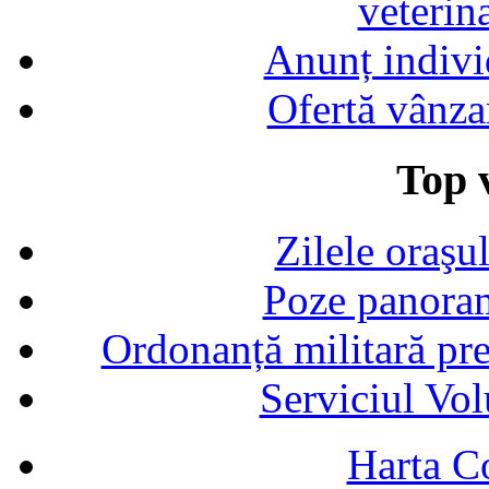
veterin
Anunț indivi
Ofertă vânza
Top v
Zilele oraşu
Poze panoram
Ordonanță militară p
Serviciul Vol
Harta C