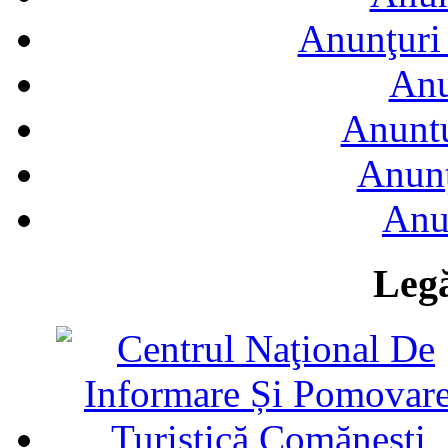
Anunţuri 
Anu
Anuntu
Anunţ
Anu
Legă