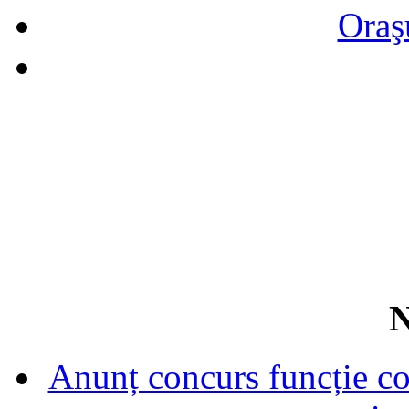
Oraş
N
Anunț concurs funcție con