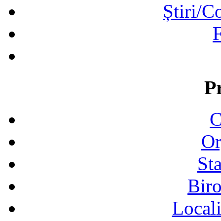
Știri/C
F
P
C
Or
Sta
Biro
Locali