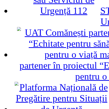
ST
U
partener în proiectul “E
pentru o