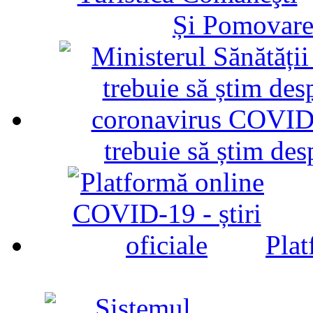
Și Pomovare
trebuie să știm d
Plat