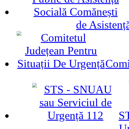
de Asistenț
Comit
ST
U