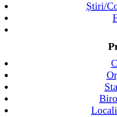
Știri/C
F
P
C
Or
Sta
Biro
Locali