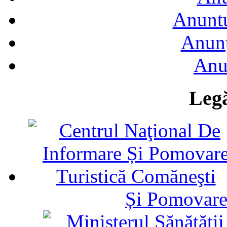
Anuntu
Anunţ
Anu
Legă
Și Pomovare