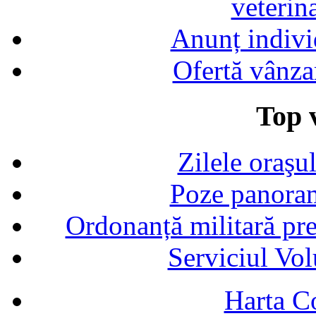
veterin
Anunț indivi
Ofertă vânza
Top v
Zilele oraşu
Poze panoram
Ordonanță militară p
Serviciul Vol
Harta C