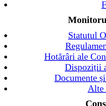
F
Monitorul
Statutul 
Regulamen
Hotărâri ale Con
Dispoziții
Documente și 
Alte
Consi