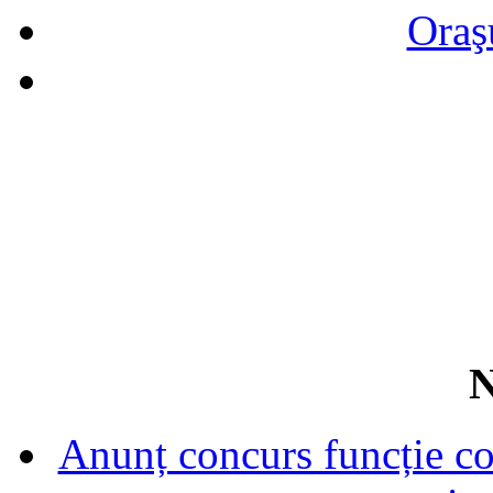
Oraş
N
Anunț concurs funcție con