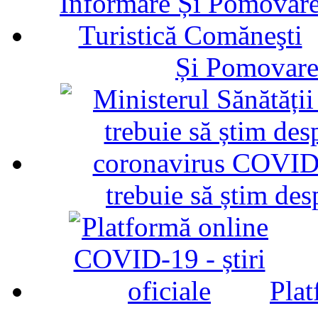
Și Pomovare
trebuie să știm d
Plat