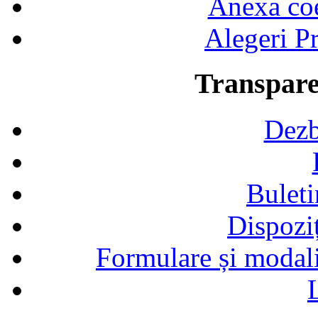
Anexa coef
Alegeri Pr
Transpare
Dezb
Buleti
Dispozi
Formulare și modalit