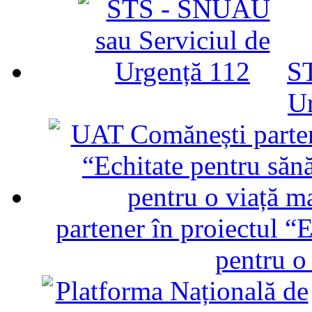
ST
U
partener în proiectul “E
pentru o