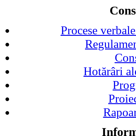
Consi
Procese verbale
Regulamen
Cons
Hotărâri al
Prog
Proie
Rapoart
Inform