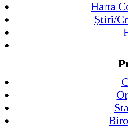
Harta C
Știri/C
F
P
C
Or
Sta
Biro