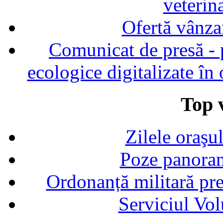
veterin
Ofertă vânza
Comunicat de presă - p
ecologice digitalizate în
Top v
Zilele oraşu
Poze panoram
Ordonanță militară p
Serviciul Vol