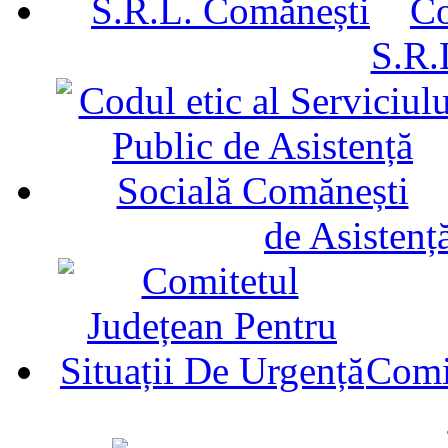
Co
S.R.
de Asistenț
Comit