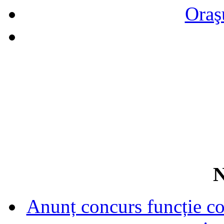
Oraş
N
Anunț concurs funcție con