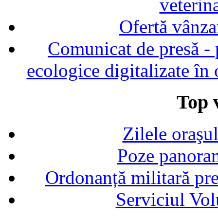
veterin
Ofertă vânza
Comunicat de presă - p
ecologice digitalizate în
Top v
Zilele oraşu
Poze panoram
Ordonanță militară p
Serviciul Vol