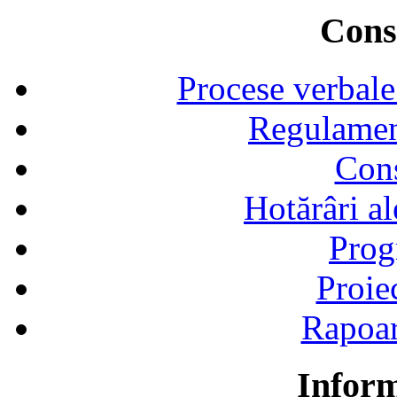
Consi
Procese verbale
Regulamen
Cons
Hotărâri al
Prog
Proie
Rapoart
Inform