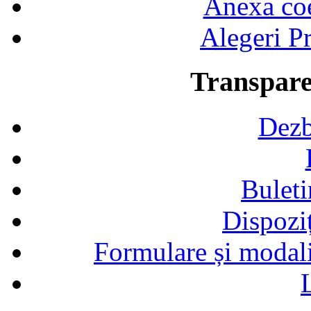
Anexa coef
Alegeri Pr
Transpare
Dezb
Buleti
Dispozi
Formulare și modalit