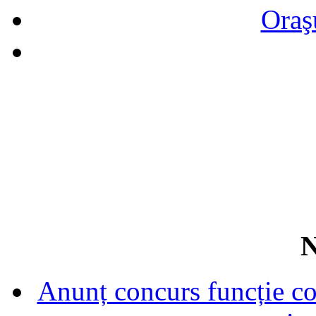
Oraş
N
Anunț concurs funcție con