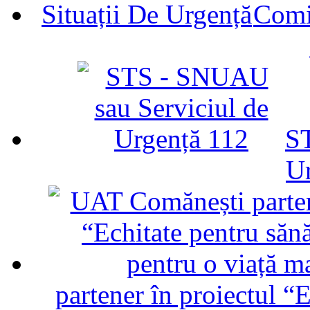
Comit
ST
U
partener în proiectul “E