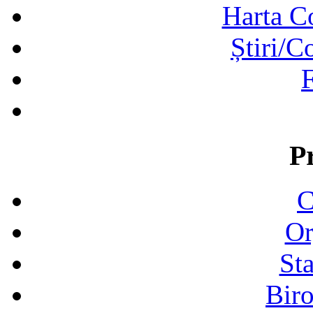
Harta C
Știri/C
F
P
C
Or
Sta
Biro