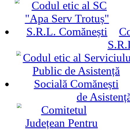
Co
S.R.
de Asistenț