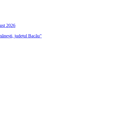
gust 2026
mănești, județul Bacău"