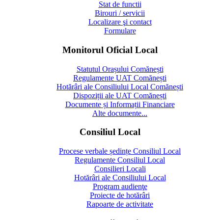
Stat de functii
Birouri / servicii
Localizare şi contact
Formulare
Monitorul Oficial Local
Statutul Orașului Comănești
Regulamente UAT Comănești
Hotărâri ale Consiliului Local Comănești
Dispoziții ale UAT Comănești
Documente și Informații Financiare
Alte documente...
Consiliul Local
Procese verbale ședințe Consiliul Local
Regulamente Consiliul Local
Consilieri Locali
Hotărâri ale Consiliului Local
Program audienţe
Proiecte de hotărâri
Rapoarte de activitate