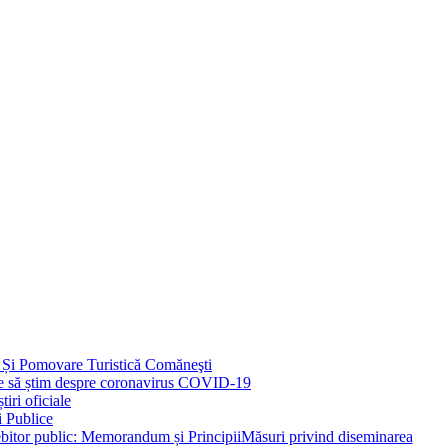
 Și Pomovare Turistică Comăneşti
uie să știm despre coronavirus COVID-19
iri oficiale
i Publice
Măsuri privind diseminarea