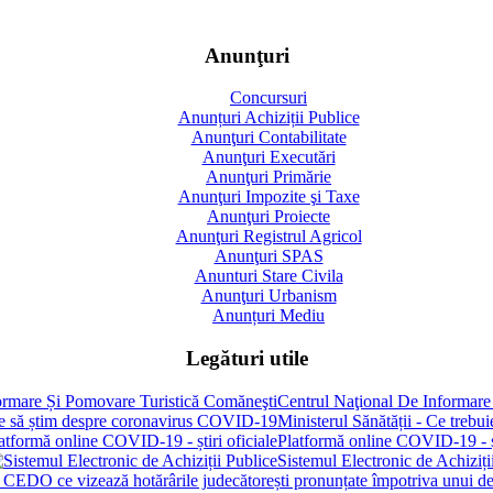
Anunţuri
Concursuri
Anunțuri Achiziții Publice
Anunţuri Contabilitate
Anunţuri Executări
Anunţuri Primărie
Anunţuri Impozite şi Taxe
Anunţuri Proiecte
Anunţuri Registrul Agricol
Anunţuri SPAS
Anunturi Stare Civila
Anunţuri Urbanism
Anunțuri Mediu
Legături utile
Centrul Naţional De Informare
Ministerul Sănătății - Ce treb
Platformă online COVID-19 - șt
Sistemul Electronic de Achiziți