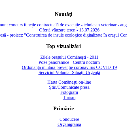
Noutăţi
unț concurs funcție contractuală de execuție - tehnician veterinar - au
Ofertă vânzare teren - 13.07.2026
să - proiect: "Construirea de insule ecologice digitalizate în orașul Co
Top vizualizări
Zilele oraşului Comăneşti - 2011
Poze panoramice - Centru nocturn
Ordonanță militară prevenție coronavirus COVID-19
Serviciul Voluntar Situaţii Urgenţă
Harta Comănești on-line
Știri/Comunicate presă
Fotografii
Turism
Primărie
Conducere
Organigrama