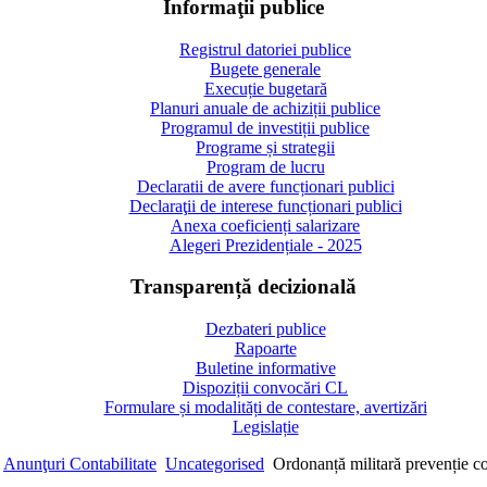
Informaţii publice
Registrul datoriei publice
Bugete generale
Execuție bugetară
Planuri anuale de achiziții publice
Programul de investiții publice
Programe și strategii
Program de lucru
Declaratii de avere funcționari publici
Declaraţii de interese funcționari publici
Anexa coeficienți salarizare
Alegeri Prezidențiale - 2025
Transparență decizională
Dezbateri publice
Rapoarte
Buletine informative
Dispoziții convocări CL
Formulare și modalități de contestare, avertizări
Legislație
Anunţuri Contabilitate
Uncategorised
Ordonanță militară prevenție