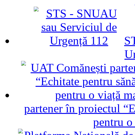
ST
U
partener în proiectul “E
pentru o