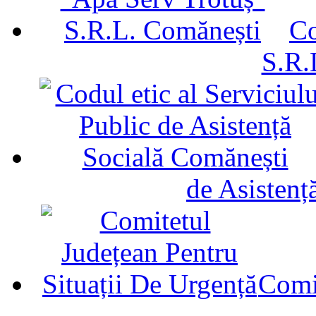
Co
S.R.
de Asistenț
Comit