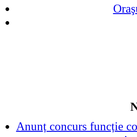
Oraş
N
Anunț concurs funcție con