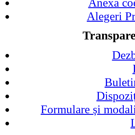
Anexa coef
Alegeri Pr
Transpare
Dezb
Buleti
Dispozi
Formulare și modalit