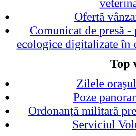
veterin
Ofertă vânza
Comunicat de presă - p
ecologice digitalizate în
Top v
Zilele oraşu
Poze panoram
Ordonanță militară p
Serviciul Vol