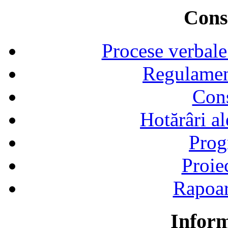
Consi
Procese verbale
Regulamen
Cons
Hotărâri al
Prog
Proie
Rapoart
Inform