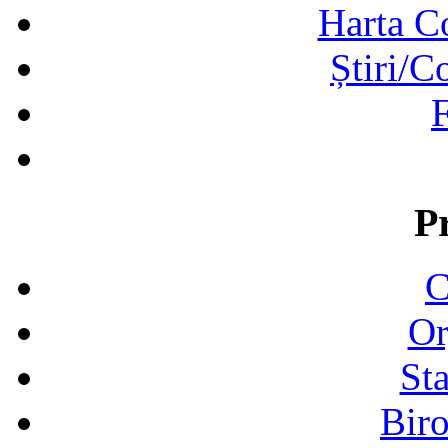
Harta C
Știri/C
F
P
C
Or
Sta
Biro