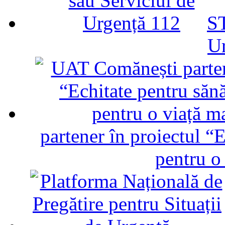
ST
U
partener în proiectul “E
pentru o