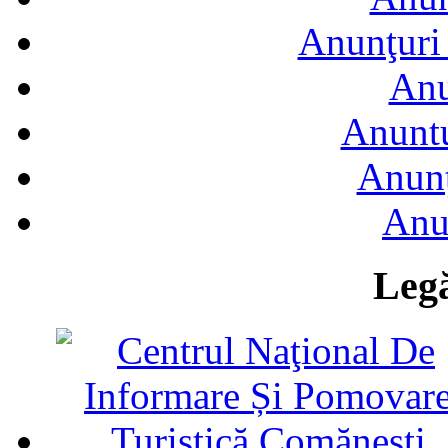
Anunţuri 
Anu
Anuntu
Anunţ
Anu
Legă