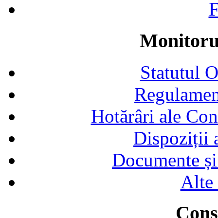
F
Monitorul
Statutul 
Regulamen
Hotărâri ale Con
Dispoziții
Documente și 
Alte
Consi