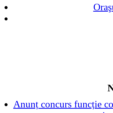
Oraş
N
Anunț concurs funcție con