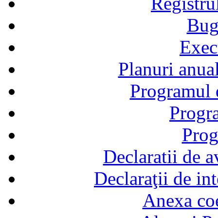
Registru
Bug
Exec
Planuri anual
Programul d
Progra
Prog
Declaratii de a
Declaraţii de in
Anexa coef