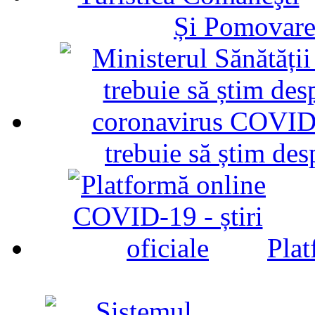
Și Pomovare
trebuie să știm d
Plat