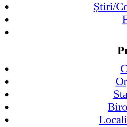
Știri/C
F
P
C
Or
Sta
Biro
Locali