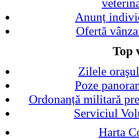
veterin
Anunț indivi
Ofertă vânza
Top v
Zilele oraşu
Poze panoram
Ordonanță militară p
Serviciul Vol
Harta C