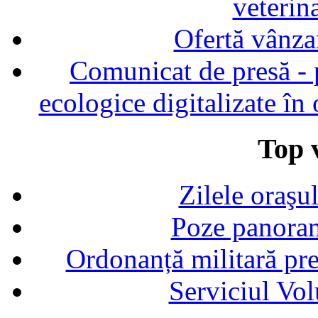
veterin
Ofertă vânza
Comunicat de presă - p
ecologice digitalizate în
Top v
Zilele oraşu
Poze panoram
Ordonanță militară p
Serviciul Vol