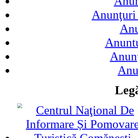
Anun
Anunţuri 
Anu
Anuntu
Anunţ
Anu
Legă