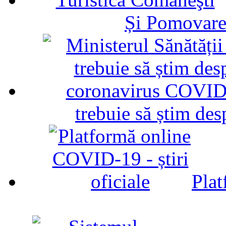
Și Pomovare
trebuie să știm d
Plat