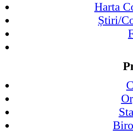
Harta C
Știri/C
F
P
C
Or
Sta
Biro