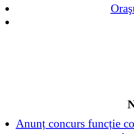
Oraş
N
Anunț concurs funcție con