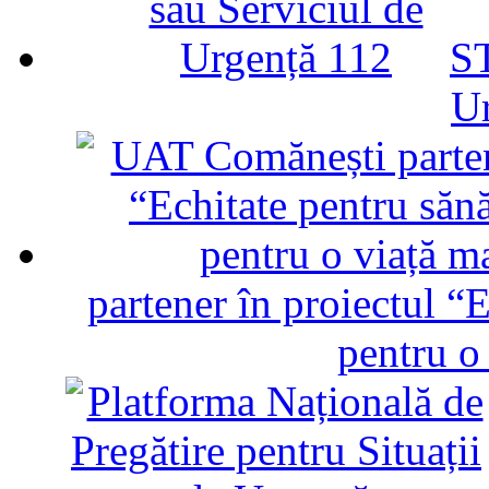
ST
U
partener în proiectul “E
pentru o