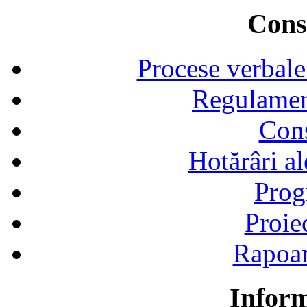
Consi
Procese verbale
Regulamen
Cons
Hotărâri al
Prog
Proie
Rapoart
Inform