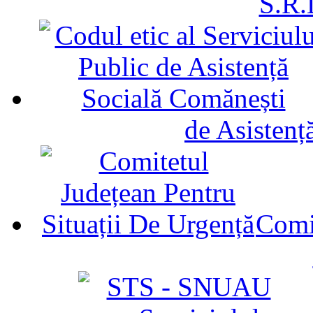
S.R.
de Asistenț
Comit