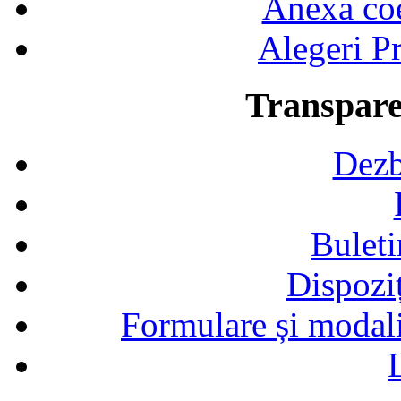
Anexa coef
Alegeri Pr
Transpare
Dezb
Buleti
Dispozi
Formulare și modalit