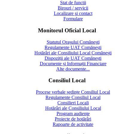
Stat de functii
Birouri / servicii
Localizare şi contact
Formulare
Monitorul Oficial Local
Statutul Orașului Comănești
Regulamente UAT Comănești
Hotărâri ale Consiliului Local Comănești
Dispoziții ale UAT Comănești
Documente și Informații Financiare
Alte documente...
Consiliul Local
Procese verbale ședințe Consiliul Local
Regulamente Consiliul Local
Consilieri Locali
Hotărâri ale Consiliului Local
Program audienţe
Proiecte de hotărâri
Rapoarte de activitate