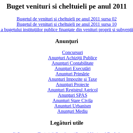
Buget venituri si cheltuieli pe anul 2011
Bugetul de venituri şi cheltuieli pe anul 2011 sursa 02
Bugetul de venituri şi cheltuieli pe anul 2011 sursa 10
 bugetului instituţiilor publice finanţate din venituri proprii şi subvenţ
Anunţuri
Concursuri
Anunțuri Achiziții Publice
Anunţuri Contabilitate
Anunţuri Executări
Anunţuri Primărie
Anunţuri Impozite şi Taxe
Anunţuri Proiecte
Anunţuri Registrul Agricol
Anunţuri SPAS
Anunturi Stare Civila
Anunţuri Urbanism
Anunțuri Mediu
Legături utile