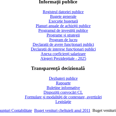
Informaţii publice
Registrul datoriei publice
Bugete generale
Execuție bugetară
Planuri anuale de achiziții publice
Programul de investiții publice
Programe și strategii
Program de lucru
Declaratii de avere funcționari publici
Declaraţii de interese funcționari publici
Anexa coeficienți salarizare
Alegeri Prezidențiale - 2025
Transparență decizională
Dezbateri publice
Rapoarte
Buletine informative
Dispoziții convocări CL
Formulare și modalități de contestare, avertizări
Legislație
unţuri Contabilitate
Buget venituri cheltuieli anul 2011
Buget venituri 