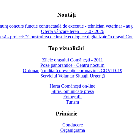
Noutăţi
unț concurs funcție contractuală de execuție - tehnician veterinar - au
Ofertă vânzare teren - 13.07.2026
să - proiect: "Construirea de insule ecologice digitalizate în orașul Co
Top vizualizări
Zilele oraşului Comăneşti - 2011
Poze panoramice - Centru nocturn
Ordonanță militară prevenție coronavirus COVID-19
Serviciul Voluntar Situaţii Urgenţă
Harta Comănești on-line
Știri/Comunicate presă
Fotografii
Turism
Primărie
Conducere
Organigrama