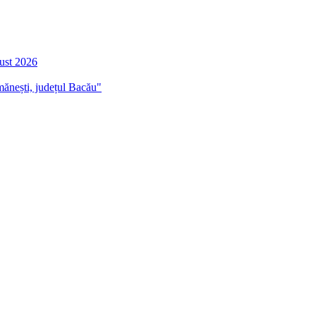
gust 2026
mănești, județul Bacău"