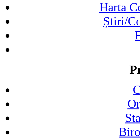
Harta C
Știri/C
F
P
C
Or
Sta
Biro