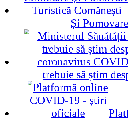
Și Pomovare
trebuie să știm d
Plat