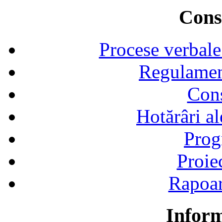
Consi
Procese verbale
Regulamen
Cons
Hotărâri al
Prog
Proie
Rapoart
Inform