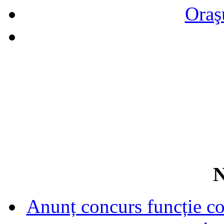
Oraş
N
Anunț concurs funcție con