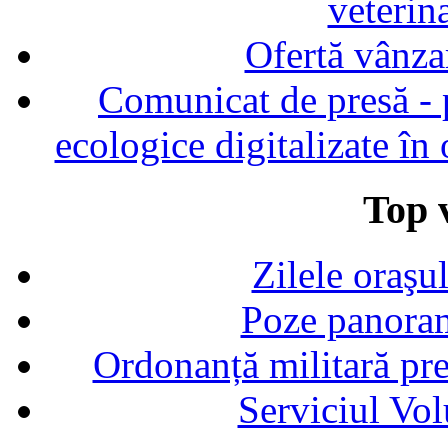
veterin
Ofertă vânza
Comunicat de presă - p
ecologice digitalizate în
Top v
Zilele oraşu
Poze panoram
Ordonanță militară p
Serviciul Vol