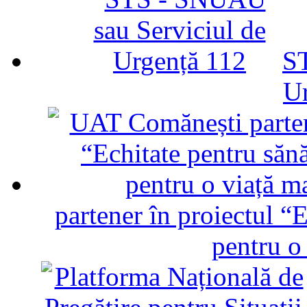
ST
U
partener în proiectul “E
pentru o