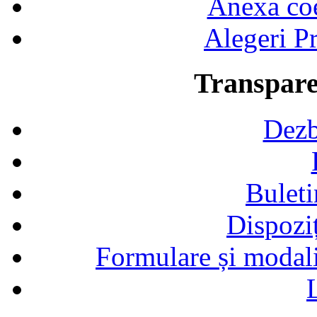
Anexa coef
Alegeri Pr
Transpare
Dezb
Buleti
Dispozi
Formulare și modalit