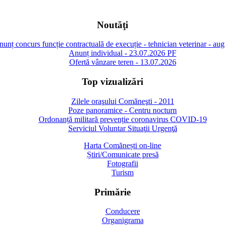
Noutăţi
unț concurs funcție contractuală de execuție - tehnician veterinar - au
Anunț individual - 23.07.2026 PF
Ofertă vânzare teren - 13.07.2026
Top vizualizări
Zilele oraşului Comăneşti - 2011
Poze panoramice - Centru nocturn
Ordonanță militară prevenție coronavirus COVID-19
Serviciul Voluntar Situaţii Urgenţă
Harta Comănești on-line
Știri/Comunicate presă
Fotografii
Turism
Primărie
Conducere
Organigrama