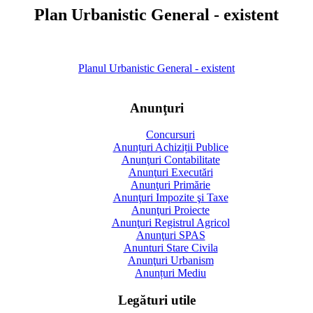
Plan Urbanistic General - existent
Planul Urbanistic General - existent
Anunţuri
Concursuri
Anunțuri Achiziții Publice
Anunţuri Contabilitate
Anunţuri Executări
Anunţuri Primărie
Anunţuri Impozite şi Taxe
Anunţuri Proiecte
Anunţuri Registrul Agricol
Anunţuri SPAS
Anunturi Stare Civila
Anunţuri Urbanism
Anunțuri Mediu
Legături utile