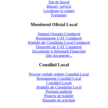
Stat de functii
Birouri / servicii
Localizare şi contact
Formulare
Monitorul Oficial Local
Statutul Orașului Comănești
Regulamente UAT Comănești
Hotărâri ale Consiliului Local Comănești
Dispoziții ale UAT Comănești
Documente și Informații Financiare
Alte documente...
Consiliul Local
Procese verbale ședințe Consiliul Local
Regulamente Consiliul Local
Consilieri Locali
Hotărâri ale Consiliului Local
Program audienţe
Proiecte de hotărâri
Rapoarte de activitate