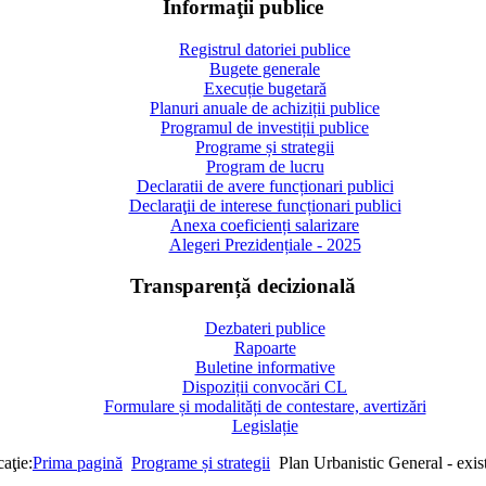
Informaţii publice
Registrul datoriei publice
Bugete generale
Execuție bugetară
Planuri anuale de achiziții publice
Programul de investiții publice
Programe și strategii
Program de lucru
Declaratii de avere funcționari publici
Declaraţii de interese funcționari publici
Anexa coeficienți salarizare
Alegeri Prezidențiale - 2025
Transparență decizională
Dezbateri publice
Rapoarte
Buletine informative
Dispoziții convocări CL
Formulare și modalități de contestare, avertizări
Legislație
aţie:
Prima pagină
Programe și strategii
Plan Urbanistic General - exis