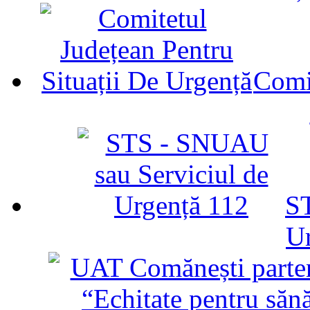
Comit
ST
U