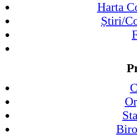
Harta C
Știri/C
F
P
C
Or
Sta
Biro