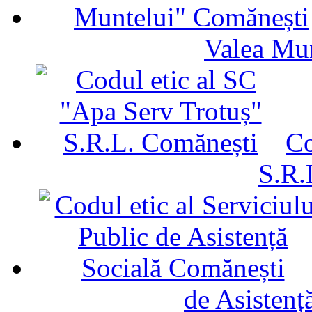
Valea Mu
Co
S.R.
de Asistenț