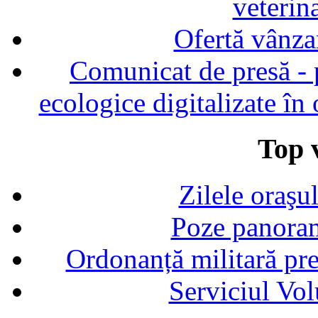
veterin
Ofertă vânza
Comunicat de presă - p
ecologice digitalizate în
Top v
Zilele oraşu
Poze panoram
Ordonanță militară p
Serviciul Vol