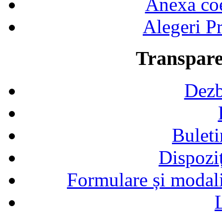
Anexa coef
Alegeri Pr
Transpare
Dezb
Buleti
Dispozi
Formulare și modalit