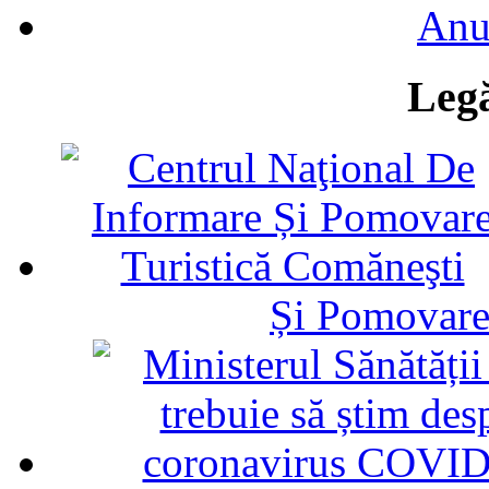
Anu
Legă
Și Pomovare