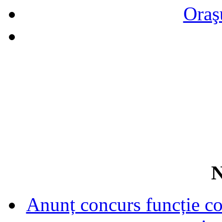
Oraş
N
Anunț concurs funcție con