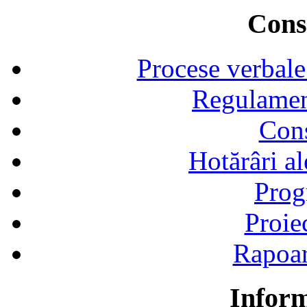
Consi
Procese verbale
Regulamen
Cons
Hotărâri al
Prog
Proie
Rapoart
Inform