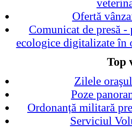
veterin
Ofertă vânza
Comunicat de presă - p
ecologice digitalizate în
Top v
Zilele oraşu
Poze panoram
Ordonanță militară p
Serviciul Vol