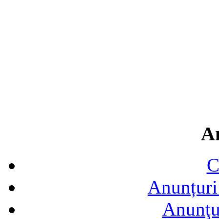
A
C
Anunțuri 
Anunţur