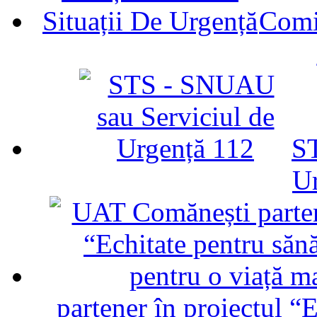
Comit
ST
U
partener în proiectul “E