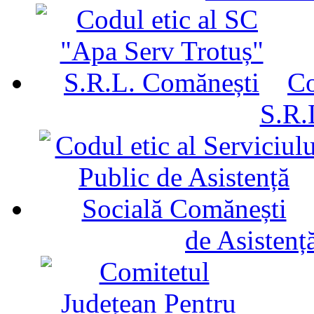
Co
S.R.
de Asistenț