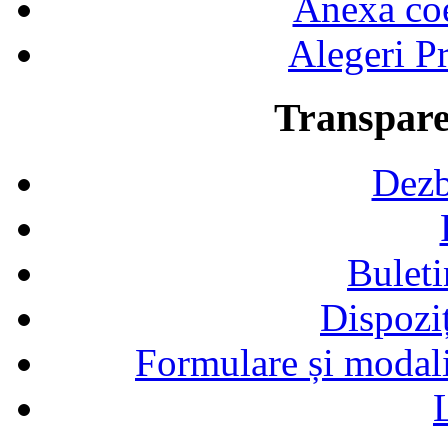
Anexa coef
Alegeri Pr
Transpare
Dezb
Buleti
Dispozi
Formulare și modalit