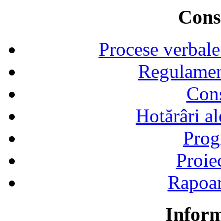
Consi
Procese verbale
Regulamen
Cons
Hotărâri al
Prog
Proie
Rapoart
Inform