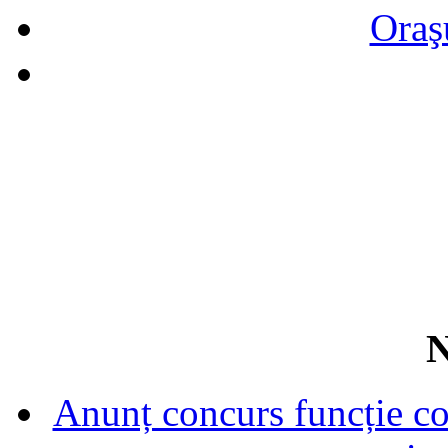
Oraş
N
Anunț concurs funcție con