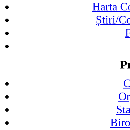
Harta C
Știri/C
F
P
C
Or
Sta
Biro