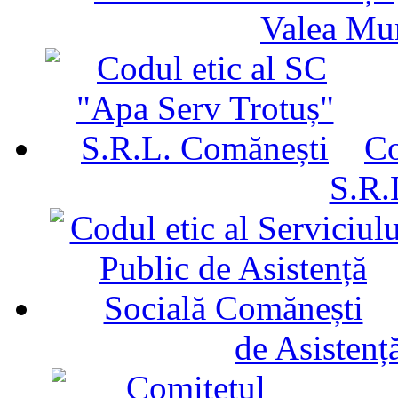
Valea Mu
Co
S.R.
de Asistenț