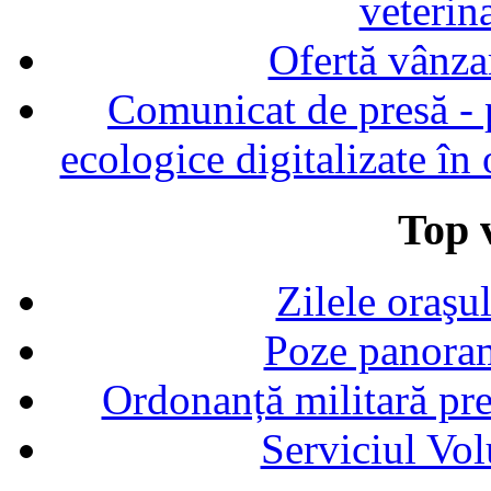
veterin
Ofertă vânza
Comunicat de presă - p
ecologice digitalizate în
Top v
Zilele oraşu
Poze panoram
Ordonanță militară p
Serviciul Vol