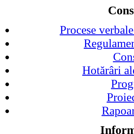
Consi
Procese verbale
Regulamen
Cons
Hotărâri al
Prog
Proie
Rapoart
Inform