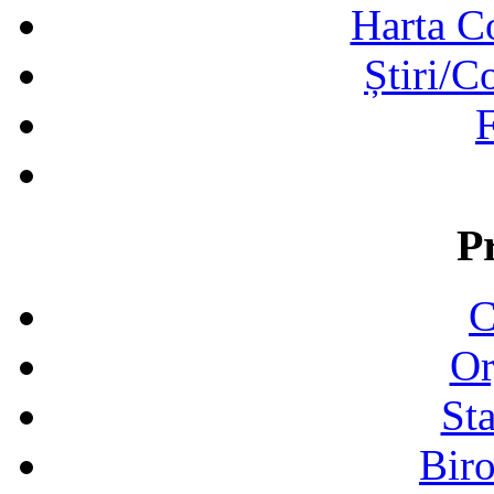
Harta C
Știri/C
F
P
C
Or
Sta
Biro