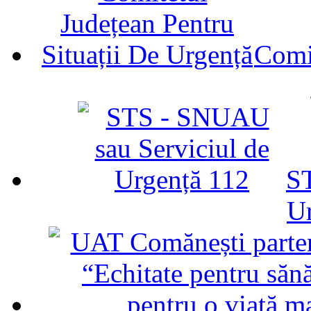
Comit
ST
U