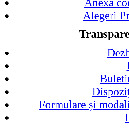
Anexa coef
Alegeri Pr
Transpare
Dezb
Buleti
Dispozi
Formulare și modalit