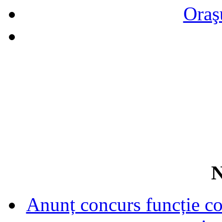
Oraş
N
Anunț concurs funcție con