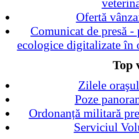
veterin
Ofertă vânza
Comunicat de presă - p
ecologice digitalizate în
Top v
Zilele oraşu
Poze panoram
Ordonanță militară p
Serviciul Vol