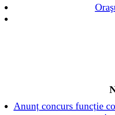
Oraş
N
Anunț concurs funcție con