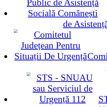
de Asistenț
Comit
ST