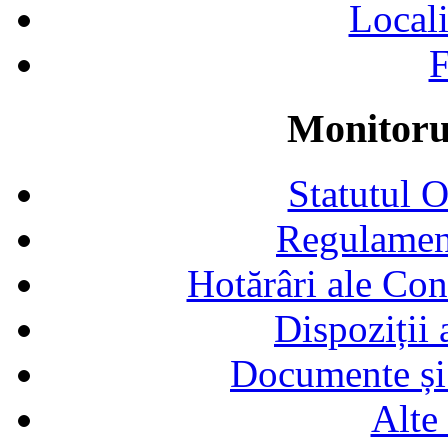
Locali
F
Monitorul
Statutul 
Regulamen
Hotărâri ale Con
Dispoziții
Documente și 
Alte