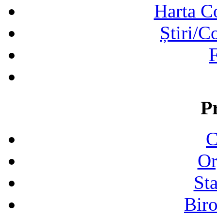
Harta C
Știri/C
F
P
C
Or
Sta
Biro