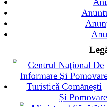
Anu
Anuntu
Anunţ
Anu
Legă
Și Pomovare