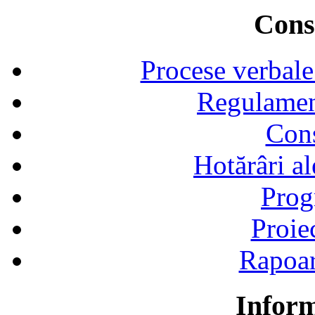
Consi
Procese verbale
Regulamen
Cons
Hotărâri al
Prog
Proie
Rapoart
Inform