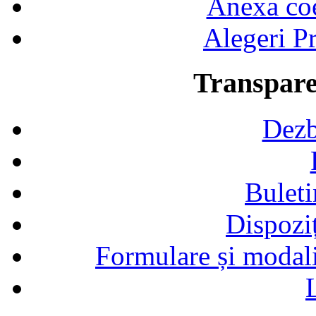
Anexa coef
Alegeri Pr
Transpare
Dezb
Buleti
Dispozi
Formulare și modalit