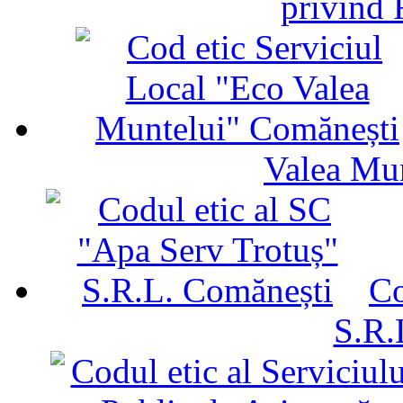
privind 
Valea Mu
Co
S.R.