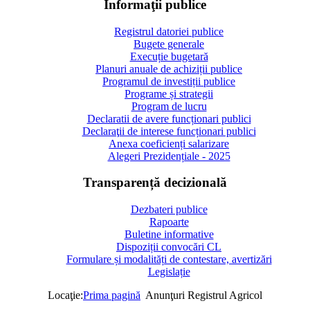
Informaţii publice
Registrul datoriei publice
Bugete generale
Execuție bugetară
Planuri anuale de achiziții publice
Programul de investiții publice
Programe și strategii
Program de lucru
Declaratii de avere funcționari publici
Declaraţii de interese funcționari publici
Anexa coeficienți salarizare
Alegeri Prezidențiale - 2025
Transparență decizională
Dezbateri publice
Rapoarte
Buletine informative
Dispoziții convocări CL
Formulare și modalități de contestare, avertizări
Legislație
Locaţie:
Prima pagină
Anunţuri Registrul Agricol