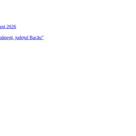
gust 2026
mănești, județul Bacău"