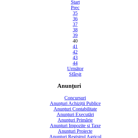
Start
Prec
35
36
37
38
39
40
41
42
43
44
Următor
Sfârșit
Anunţuri
Concursuri
Anunțuri Achiziții Publice
Anunţuri Contabilitate
Anunţuri Executări
Anunţuri Primărie
Anunţuri Impozite şi Taxe
Anunţuri Proiecte
Anunţuri Registrul Agricol