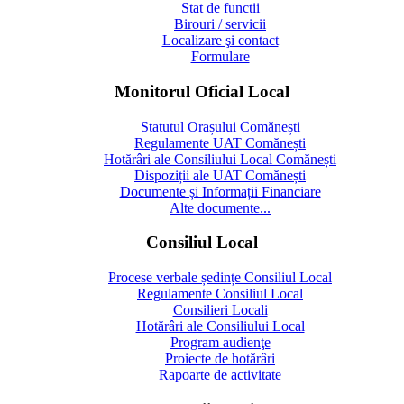
Stat de functii
Birouri / servicii
Localizare şi contact
Formulare
Monitorul Oficial Local
Statutul Orașului Comănești
Regulamente UAT Comănești
Hotărâri ale Consiliului Local Comănești
Dispoziții ale UAT Comănești
Documente și Informații Financiare
Alte documente...
Consiliul Local
Procese verbale ședințe Consiliul Local
Regulamente Consiliul Local
Consilieri Locali
Hotărâri ale Consiliului Local
Program audienţe
Proiecte de hotărâri
Rapoarte de activitate