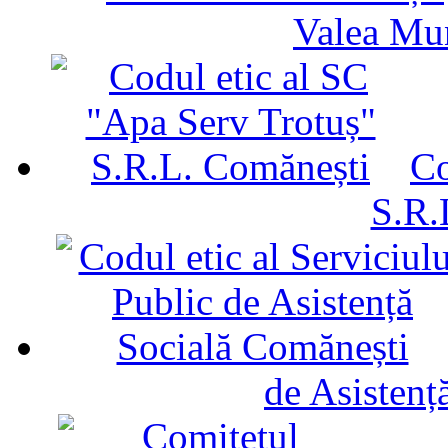
Valea Mu
Co
S.R.
de Asistenț