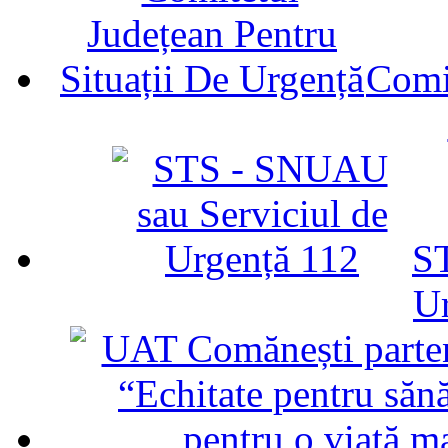
Comit
ST
U