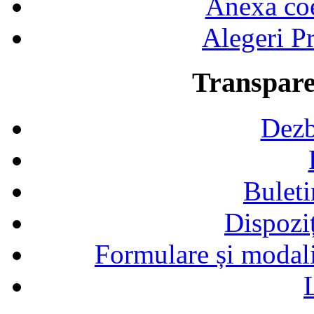
Anexa coef
Alegeri Pr
Transpare
Dezb
Buleti
Dispozi
Formulare și modalit