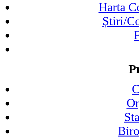
Harta C
Știri/C
F
P
C
Or
Sta
Biro