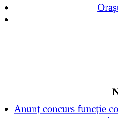
Oraş
N
Anunț concurs funcție con