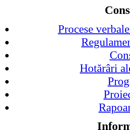
Consi
Procese verbale
Regulamen
Cons
Hotărâri al
Prog
Proie
Rapoart
Inform