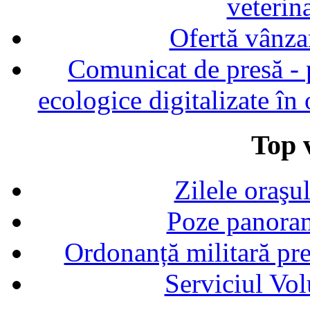
veterin
Ofertă vânza
Comunicat de presă - p
ecologice digitalizate în
Top v
Zilele oraşu
Poze panoram
Ordonanță militară p
Serviciul Vol