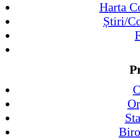
Harta C
Știri/C
F
P
C
Or
Sta
Biro