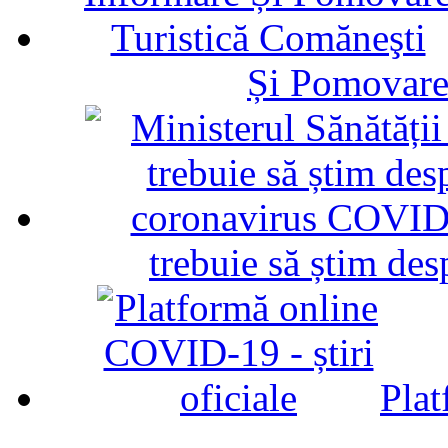
Și Pomovare
trebuie să știm d
Plat