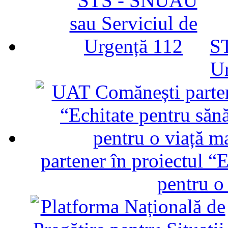
ST
U
partener în proiectul “E
pentru o