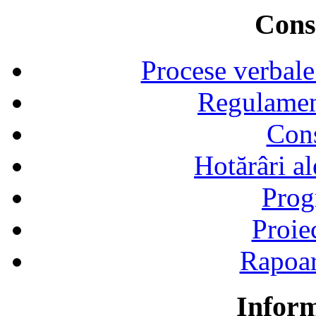
Consi
Procese verbale
Regulamen
Cons
Hotărâri al
Prog
Proie
Rapoart
Inform