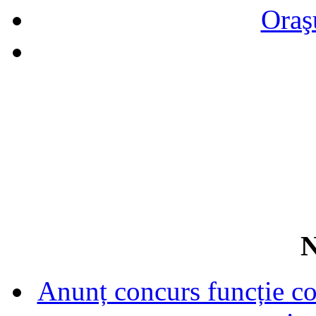
Oraş
N
Anunț concurs funcție con