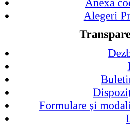
Anexa coef
Alegeri Pr
Transpare
Dezb
Buleti
Dispozi
Formulare și modalit