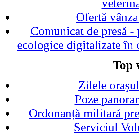
veterin
Ofertă vânza
Comunicat de presă - p
ecologice digitalizate în
Top v
Zilele oraşu
Poze panoram
Ordonanță militară p
Serviciul Vol