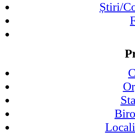
Știri/C
F
P
C
Or
Sta
Biro
Locali