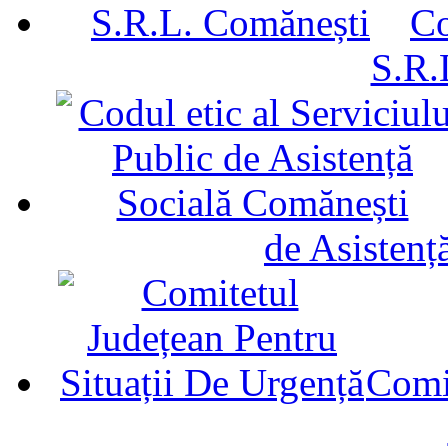
Co
S.R.
de Asistenț
Comit