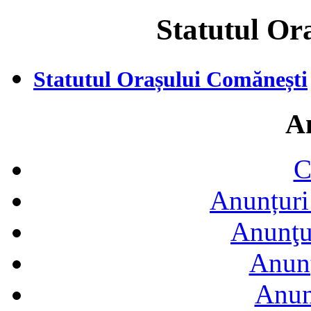
Statutul Or
Statutul Orașului Comănești
A
C
Anunțuri 
Anunţur
Anunţ
Anun