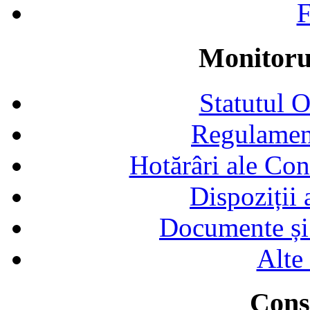
F
Monitorul
Statutul 
Regulamen
Hotărâri ale Con
Dispoziții
Documente și 
Alte
Consi