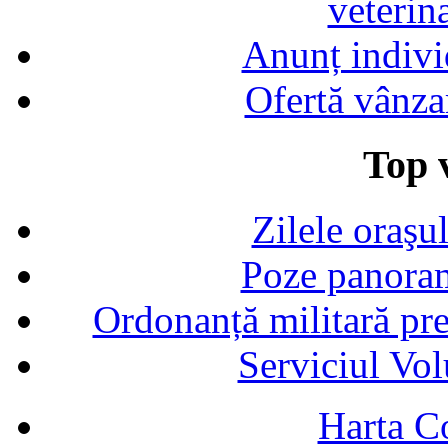
veterin
Anunț indivi
Ofertă vânza
Top v
Zilele oraşu
Poze panoram
Ordonanță militară p
Serviciul Vol
Harta C