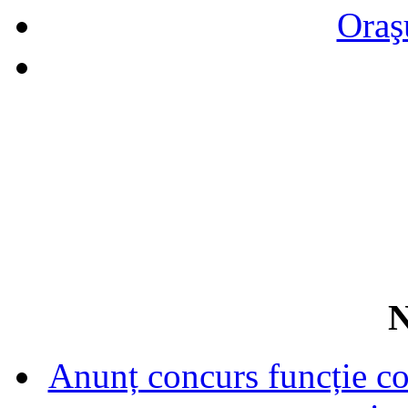
Oraş
N
Anunț concurs funcție con