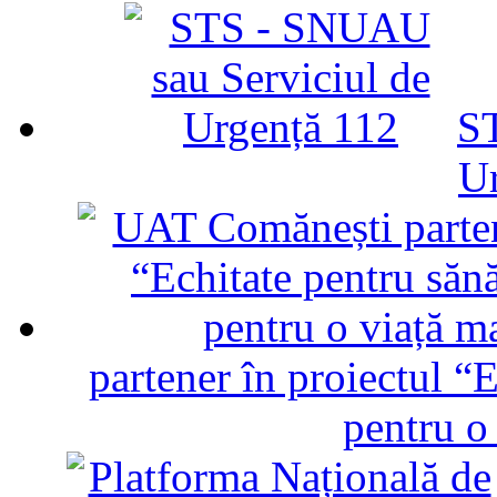
ST
U
partener în proiectul “E
pentru o