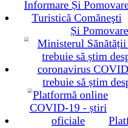
Și Pomovare
trebuie să știm d
Plat