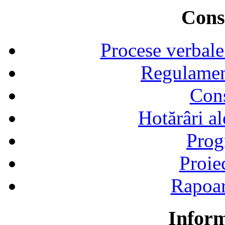
Consi
Procese verbale
Regulamen
Cons
Hotărâri al
Prog
Proie
Rapoart
Inform