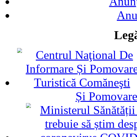
Anunţ
Anu
Legă
Și Pomovare