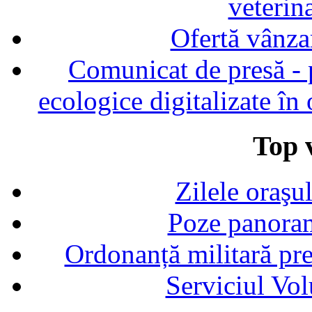
veterin
Ofertă vânza
Comunicat de presă - p
ecologice digitalizate în
Top v
Zilele oraşu
Poze panoram
Ordonanță militară p
Serviciul Vol