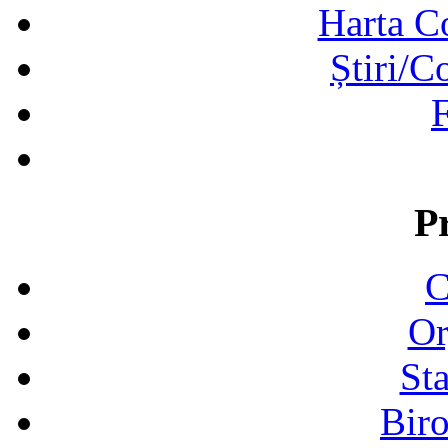
Harta C
Știri/C
F
P
C
Or
Sta
Biro