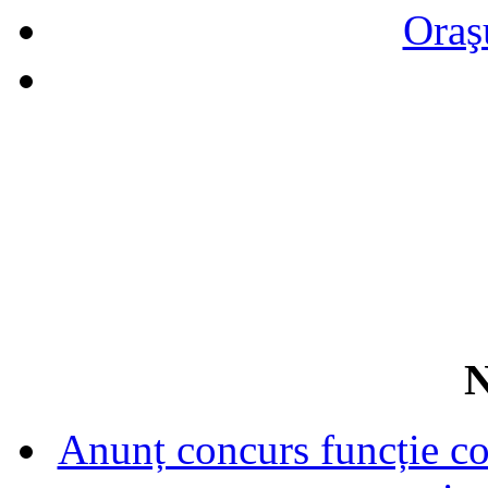
Oraş
N
Anunț concurs funcție con