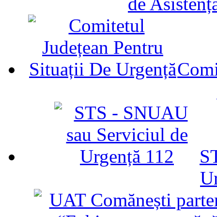
de Asistenț
Comit
ST
U