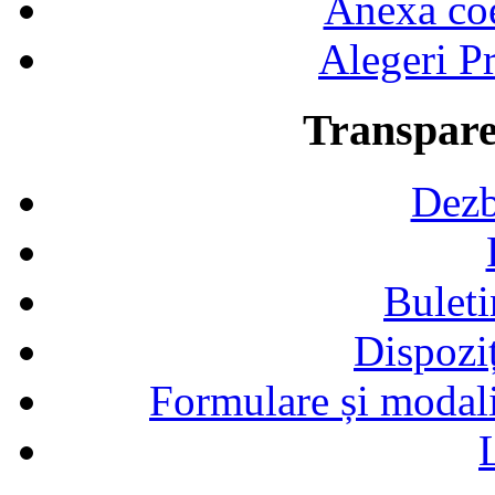
Anexa coef
Alegeri Pr
Transpare
Dezb
Buleti
Dispozi
Formulare și modalit