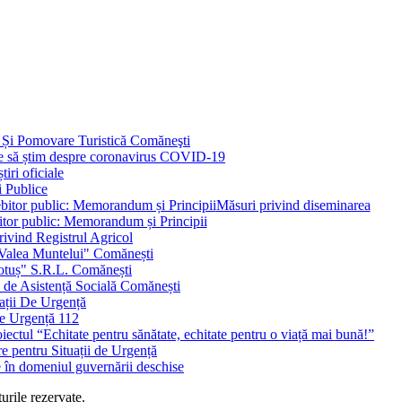
 Și Pomovare Turistică Comăneşti
uie să știm despre coronavirus COVID-19
iri oficiale
i Publice
Măsuri privind diseminarea
bitor public: Memorandum și Principii
ivind Registrul Agricol
 Valea Muntelui" Comănești
otuș" S.R.L. Comănești
c de Asistență Socială Comănești
ații De Urgență
e Urgență 112
ctul “Echitate pentru sănătate, echitate pentru o viață mai bună!”
e pentru Situații de Urgență
e în domeniul guvernării deschise
urile rezervate.