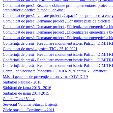
Comunicat de presă: Rezultate obtinute prin implementarea proiectulu
activităților didactice în mediul on-line”
Comunicat de presă: Lansare proiect „Capacități de producere a ener
Comunicat de presă: Demarare proiect „Construire piste de biciclete
Comunicat de presă: Demarare proiect „Eficientizarea energetică a b
Comunicat de presă: Demarare proiect „Eficientizarea energetică a bl
Comunicat de presă: Demarare proiect "Eficientizarea energetică a bl
Conferință de presă - Reabilitare monument istoric Palatul "DIMI
Comunicat de presă - proiect TIC - 25.10.2021
Conferință de presă - Reabilitare monument istoric Palatul "DIMI
Conferință de presă - Reabilitare monument istoric Palatul "DIMI
Conferință de presă - Reabilitare monument istoric Palatul "DIMI
Centrul de vaccinare împotriva COVID-19, 'Centrul 5' Comănești
Măsuri generale de prevenție coronavirus COVID-19
Sărbători Pascale - 2016
Sărbători de iarna 2015 - 2016
Sărbători de iarnă 2014-2015
Galerie Foto / Video
Serviciul Voluntar Situaţii Urgenţă
Zilele oraşului Comăneşti - 2011