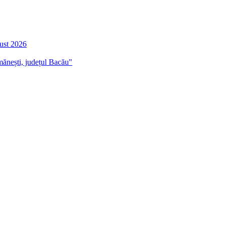
gust 2026
mănești, județul Bacău"