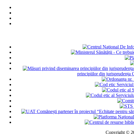
principiilor din jurisprudența
Copyright © 202