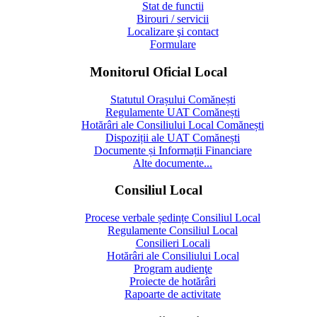
Stat de functii
Birouri / servicii
Localizare şi contact
Formulare
Monitorul Oficial Local
Statutul Orașului Comănești
Regulamente UAT Comănești
Hotărâri ale Consiliului Local Comănești
Dispoziții ale UAT Comănești
Documente și Informații Financiare
Alte documente...
Consiliul Local
Procese verbale ședințe Consiliul Local
Regulamente Consiliul Local
Consilieri Locali
Hotărâri ale Consiliului Local
Program audienţe
Proiecte de hotărâri
Rapoarte de activitate