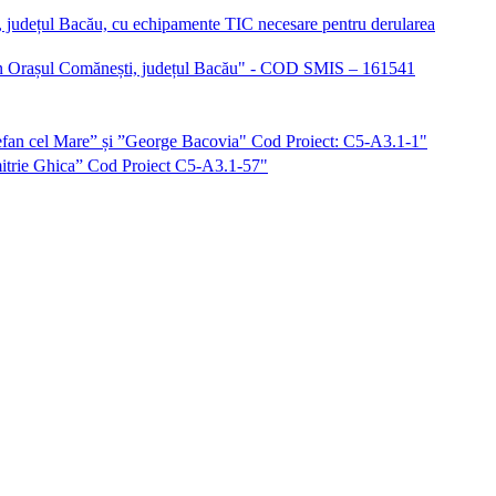
i, județul Bacău, cu echipamente TIC necesare pentru derularea
iu în Orașul Comănești, județul Bacău" - COD SMIS – 161541
”Ștefan cel Mare” și ”George Bacovia" Cod Proiect: C5-A3.1-1"
imitrie Ghica” Cod Proiect C5-A3.1-57"