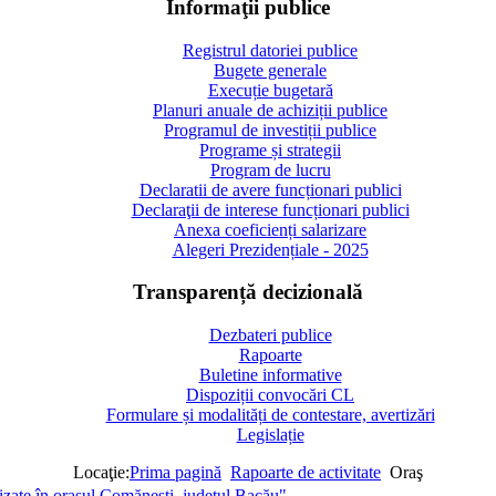
Informaţii publice
Registrul datoriei publice
Bugete generale
Execuție bugetară
Planuri anuale de achiziții publice
Programul de investiții publice
Programe și strategii
Program de lucru
Declaratii de avere funcționari publici
Declaraţii de interese funcționari publici
Anexa coeficienți salarizare
Alegeri Prezidențiale - 2025
Transparență decizională
Dezbateri publice
Rapoarte
Buletine informative
Dispoziții convocări CL
Formulare și modalități de contestare, avertizări
Legislație
Locaţie:
Prima pagină
Rapoarte de activitate
Oraş
lizate în orașul Comănești, județul Bacău"