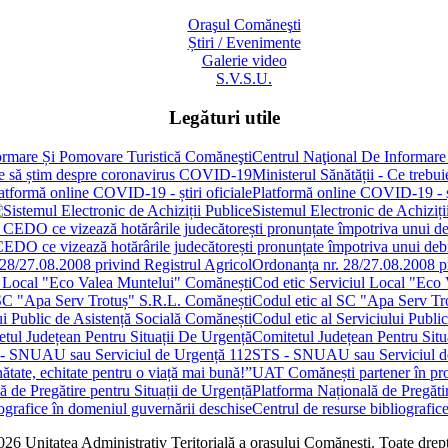
Oraşul Comăneşti
Știri / Evenimente
Galerie video
S.V.S.U.
Legături utile
Centrul Naţional De Informare
Ministerul Sănătății - Ce treb
Platformă online COVID-19 - șt
Sistemul Electronic de Achiziți
 CEDO ce vizează hotărârile judecătorești pronunțate împotriva unui de
Ordonanța nr. 28/27.08.2008 pr
Cod etic Serviciul Local "Eco
Codul etic al SC "Apa Serv Tr
Codul etic al Serviciului Publi
Comitetul Județean Pentru Situ
STS - SNUAU sau Serviciul d
UAT Comănești partener în proie
Platforma Națională de Pregătir
Centrul de resurse bibliografic
6 Unitatea Administrativ Teritorială a oraşului Comăneşti. Toate drept