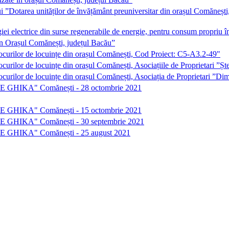
i ”Dotarea unităților de învățământ preuniversitar din orașul Comăneșt
giei electrice din surse regenerabile de energie, pentru consum propr
 în Orașul Comănești, județul Bacău”
locurilor de locuințe din orașul Comănești, Cod Proiect: C5-A3.2-49"
ocurilor de locuințe din orașul Comănești, Asociațiile de Proprietari 
ocurilor de locuințe din orașul Comănești, Asociația de Proprietari ”D
TRIE GHIKA" Comănești - 28 octombrie 2021
TRIE GHIKA" Comănești - 15 octombrie 2021
TRIE GHIKA" Comănești - 30 septembrie 2021
TRIE GHIKA" Comănești - 25 august 2021