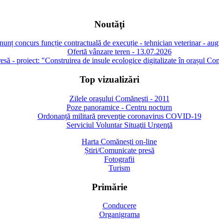
Noutăţi
unț concurs funcție contractuală de execuție - tehnician veterinar - au
Ofertă vânzare teren - 13.07.2026
să - proiect: "Construirea de insule ecologice digitalizate în orașul Co
Top vizualizări
Zilele oraşului Comăneşti - 2011
Poze panoramice - Centru nocturn
Ordonanță militară prevenție coronavirus COVID-19
Serviciul Voluntar Situaţii Urgenţă
Harta Comănești on-line
Știri/Comunicate presă
Fotografii
Turism
Primărie
Conducere
Organigrama