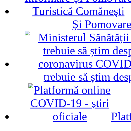
Și Pomovare
trebuie să știm d
Plat