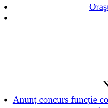
Oraş
N
Anunț concurs funcție con