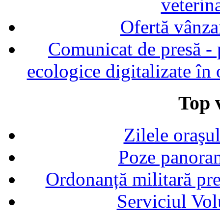
veterin
Ofertă vânza
Comunicat de presă - p
ecologice digitalizate în
Top v
Zilele oraşu
Poze panoram
Ordonanță militară p
Serviciul Vol