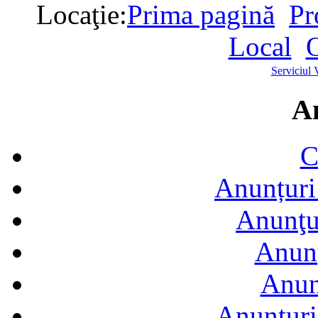
Locaţie:
Prima pagină
Pr
Local
Serviciul 
A
C
Anunțuri 
Anunţur
Anunţ
Anun
Anunţuri