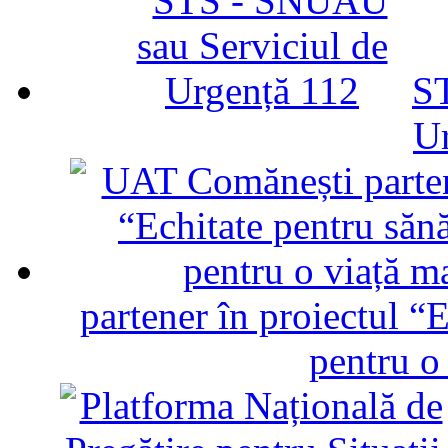
ST
U
partener în proiectul “E
pentru o