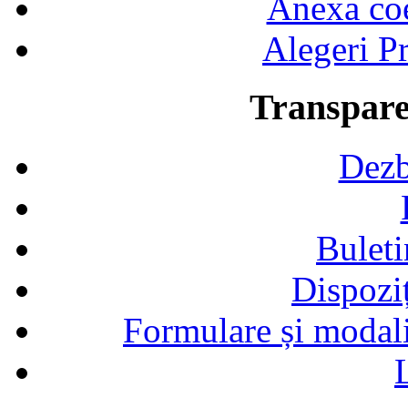
Anexa coef
Alegeri Pr
Transpare
Dezb
Buleti
Dispozi
Formulare și modalit