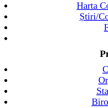
Harta C
Știri/C
F
P
C
Or
Sta
Biro