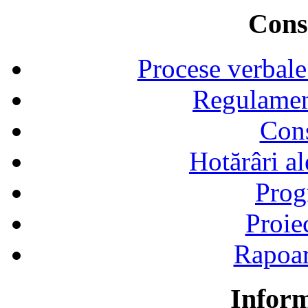
Consi
Procese verbale
Regulamen
Cons
Hotărâri al
Prog
Proie
Rapoart
Inform