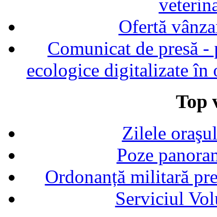
veterin
Ofertă vânza
Comunicat de presă - p
ecologice digitalizate în
Top v
Zilele oraşu
Poze panoram
Ordonanță militară p
Serviciul Vol