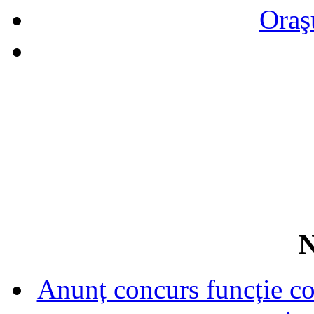
Oraş
N
Anunț concurs funcție con