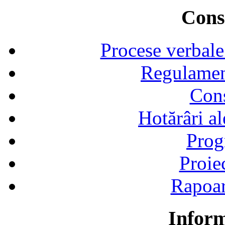
Consi
Procese verbale
Regulamen
Cons
Hotărâri al
Prog
Proie
Rapoart
Inform