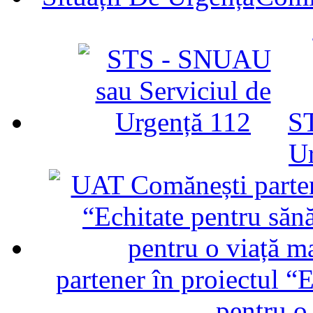
ST
U
partener în proiectul “E
pentru o