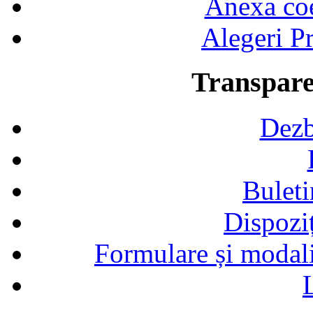
Anexa coef
Alegeri Pr
Transpare
Dezb
Buleti
Dispozi
Formulare și modalit