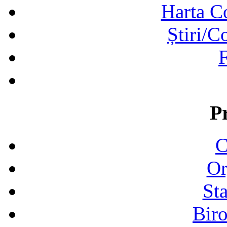
Harta C
Știri/C
F
P
C
Or
Sta
Biro