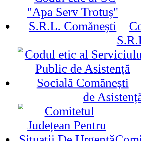
Co
S.R.
de Asistenț
Comit