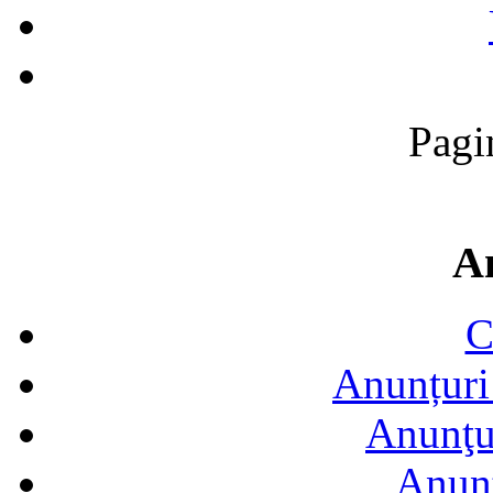
Pagi
A
C
Anunțuri 
Anunţur
Anunţ