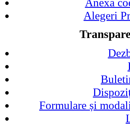
Anexa coef
Alegeri Pr
Transpare
Dezb
Buleti
Dispozi
Formulare și modalit