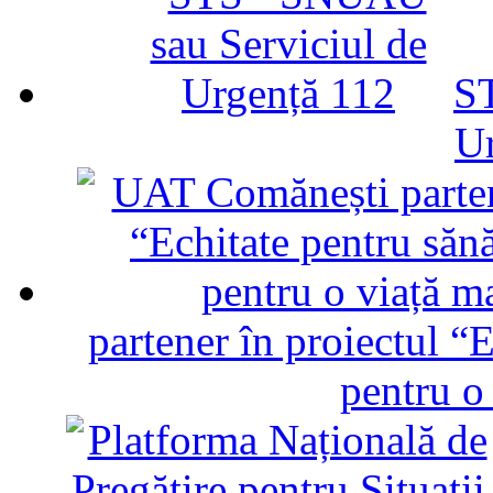
ST
U
partener în proiectul “E
pentru o