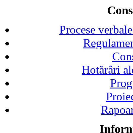
Consi
Procese verbale
Regulamen
Cons
Hotărâri al
Prog
Proie
Rapoart
Inform