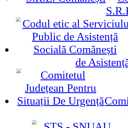
S.R.
de Asistenț
Comit