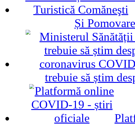
Și Pomovare
trebuie să știm d
Plat