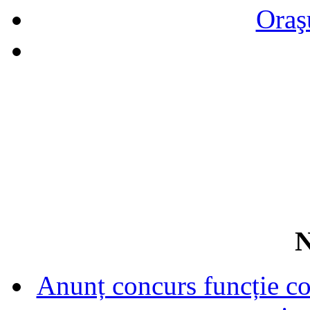
Oraş
N
Anunț concurs funcție con