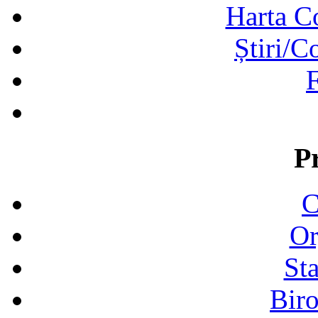
Harta C
Știri/C
F
P
C
Or
Sta
Biro