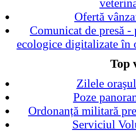
veterin
Ofertă vânza
Comunicat de presă - p
ecologice digitalizate în
Top v
Zilele oraşu
Poze panoram
Ordonanță militară p
Serviciul Vol