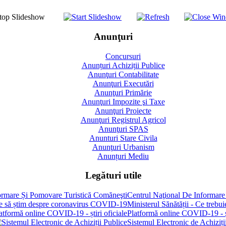
Anunţuri
Concursuri
Anunțuri Achiziții Publice
Anunţuri Contabilitate
Anunţuri Executări
Anunţuri Primărie
Anunţuri Impozite şi Taxe
Anunţuri Proiecte
Anunţuri Registrul Agricol
Anunţuri SPAS
Anunturi Stare Civila
Anunţuri Urbanism
Anunțuri Mediu
Legături utile
Centrul Naţional De Informare
Ministerul Sănătății - Ce treb
Platformă online COVID-19 - șt
Sistemul Electronic de Achiziți