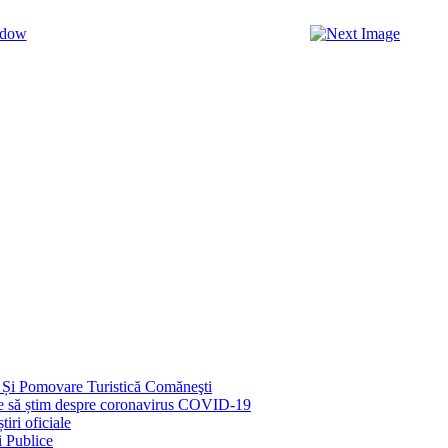
 Și Pomovare Turistică Comăneşti
uie să știm despre coronavirus COVID-19
iri oficiale
i Publice