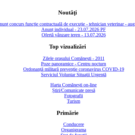
Noutăţi
unț concurs funcție contractuală de execuție - tehnician veterinar - au
Anunț individual - 23.07.2026 PF
Ofertă vânzare teren - 13.07.2026
Top vizualizări
Zilele oraşului Comăneşti - 2011
Poze panoramice - Centru nocturn
Ordonanță militară prevenție coronavirus COVID-19
Serviciul Voluntar Situaţii Urgenţă
Harta Comănești on-line
Știri/Comunicate presă
Fotografii
Turism
Primărie
Conducere
Organigrama