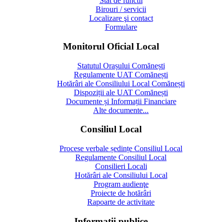
Stat de functii
Birouri / servicii
Localizare şi contact
Formulare
Monitorul Oficial Local
Statutul Orașului Comănești
Regulamente UAT Comănești
Hotărâri ale Consiliului Local Comănești
Dispoziții ale UAT Comănești
Documente și Informații Financiare
Alte documente...
Consiliul Local
Procese verbale ședințe Consiliul Local
Regulamente Consiliul Local
Consilieri Locali
Hotărâri ale Consiliului Local
Program audienţe
Proiecte de hotărâri
Rapoarte de activitate
Informaţii publice