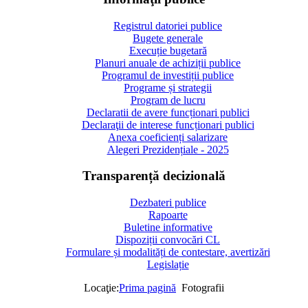
Registrul datoriei publice
Bugete generale
Execuție bugetară
Planuri anuale de achiziții publice
Programul de investiții publice
Programe și strategii
Program de lucru
Declaratii de avere funcționari publici
Declaraţii de interese funcționari publici
Anexa coeficienți salarizare
Alegeri Prezidențiale - 2025
Transparență decizională
Dezbateri publice
Rapoarte
Buletine informative
Dispoziții convocări CL
Formulare și modalități de contestare, avertizări
Legislație
Locaţie:
Prima pagină
Fotografii