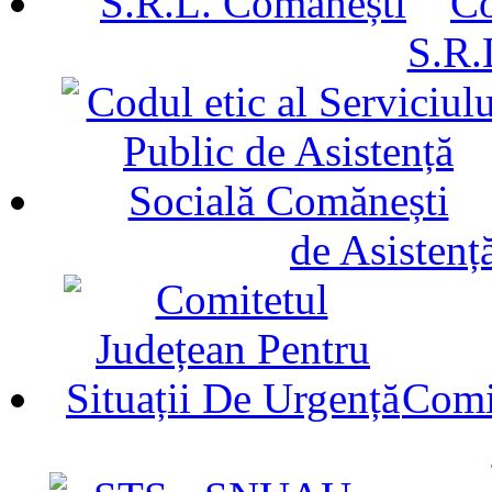
Co
S.R.
de Asistenț
Comit