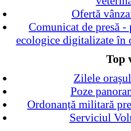
veterin
Ofertă vânza
Comunicat de presă - p
ecologice digitalizate în
Top v
Zilele oraşu
Poze panoram
Ordonanță militară p
Serviciul Vol