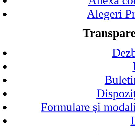
Anexa coef
Alegeri Pr
Transpare
Dezb
Buleti
Dispozi
Formulare și modalit