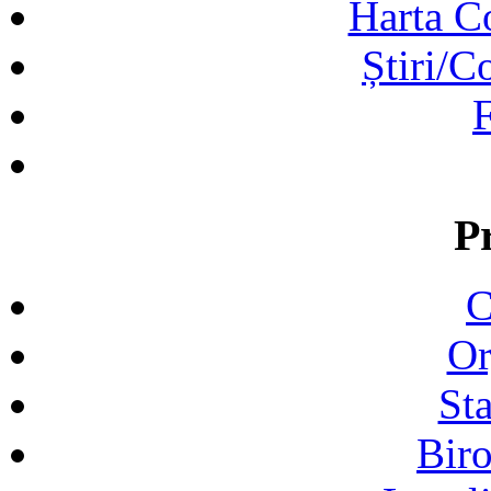
Harta C
Știri/C
F
P
C
Or
Sta
Biro