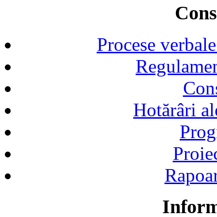
Consi
Procese verbale
Regulamen
Cons
Hotărâri al
Prog
Proie
Rapoart
Inform