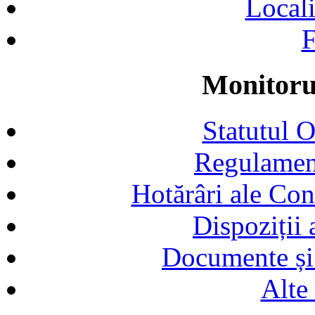
Locali
F
Monitorul
Statutul 
Regulamen
Hotărâri ale Con
Dispoziții
Documente și 
Alte