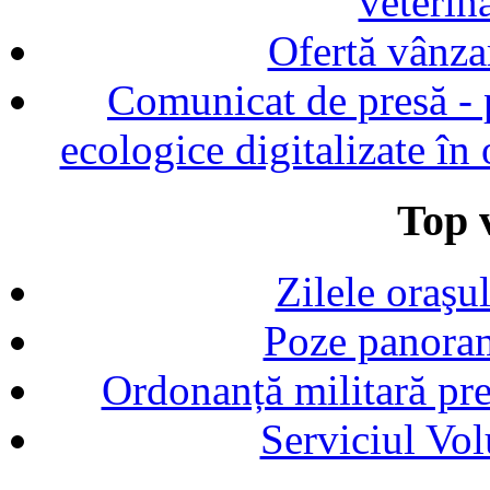
veterin
Ofertă vânza
Comunicat de presă - p
ecologice digitalizate în
Top v
Zilele oraşu
Poze panoram
Ordonanță militară p
Serviciul Vol