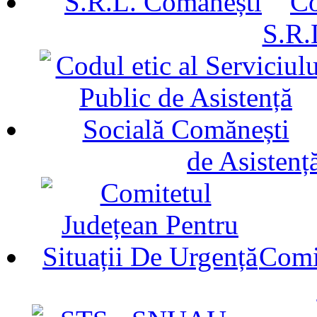
Co
S.R.
de Asistenț
Comit