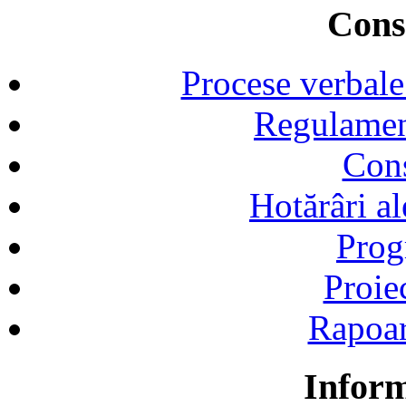
Consi
Procese verbale
Regulamen
Cons
Hotărâri al
Prog
Proie
Rapoart
Inform