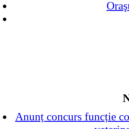
Oraş
N
Anunț concurs funcție con