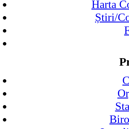
Harta C
Știri/C
F
P
C
Or
Sta
Biro