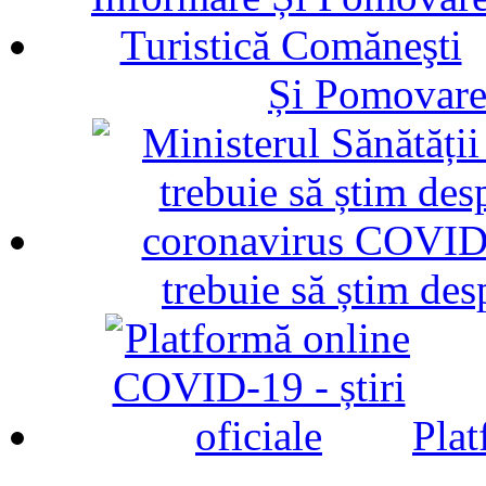
Și Pomovare
trebuie să știm d
Plat