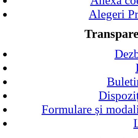
Anexa coef
Alegeri Pr
Transpare
Dezb
Buleti
Dispozi
Formulare și modalit