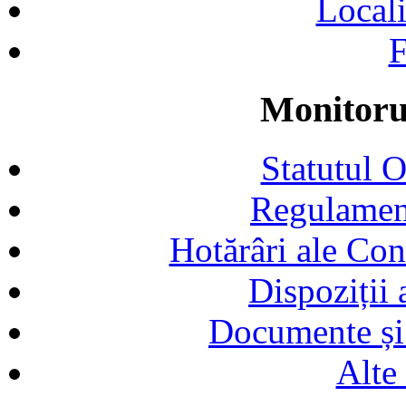
Locali
F
Monitorul
Statutul 
Regulamen
Hotărâri ale Con
Dispoziții
Documente și 
Alte