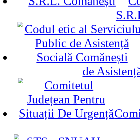
Co
S.R.
de Asistenț
Comit