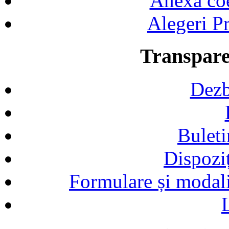
Anexa coef
Alegeri Pr
Transpare
Dezb
Buleti
Dispozi
Formulare și modalit