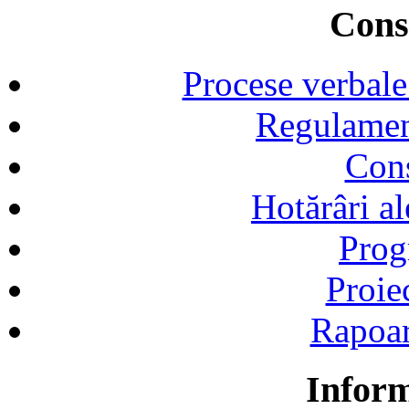
Consi
Procese verbale
Regulamen
Cons
Hotărâri al
Prog
Proie
Rapoart
Inform