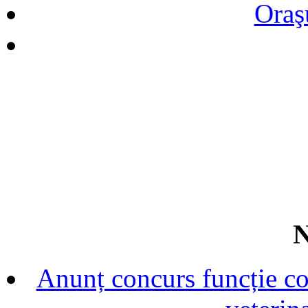
Oraş
N
Anunț concurs funcție con