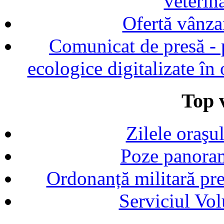
veterin
Ofertă vânza
Comunicat de presă - p
ecologice digitalizate în
Top v
Zilele oraşu
Poze panoram
Ordonanță militară p
Serviciul Vol