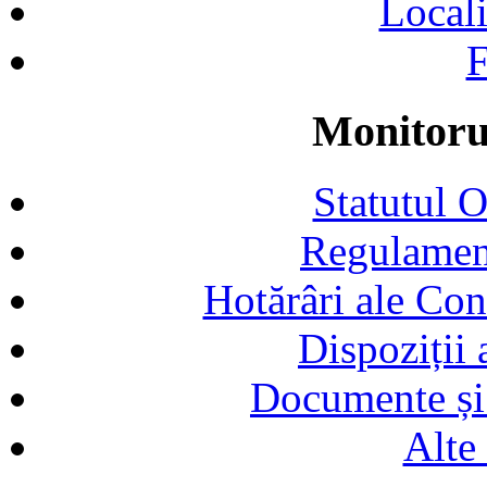
Locali
F
Monitorul
Statutul 
Regulamen
Hotărâri ale Con
Dispoziții
Documente și 
Alte