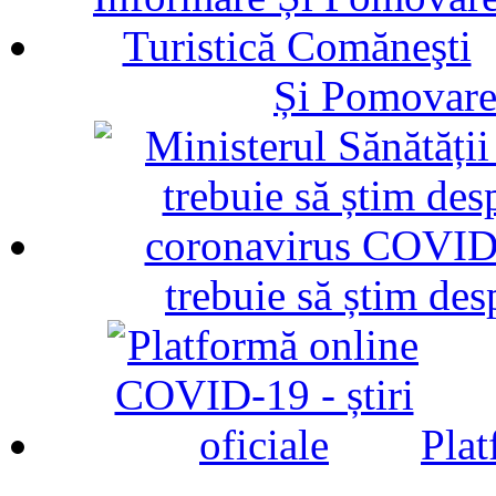
Și Pomovare
trebuie să știm d
Plat