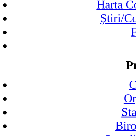
Harta C
Știri/C
F
P
C
Or
Sta
Biro