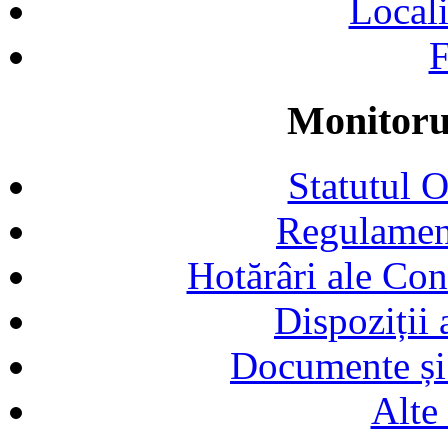
Locali
F
Monitorul
Statutul 
Regulamen
Hotărâri ale Con
Dispoziții
Documente și 
Alte