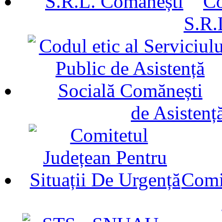
Co
S.R.
de Asistenț
Comit