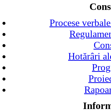
Consi
Procese verbale
Regulamen
Cons
Hotărâri al
Prog
Proie
Rapoart
Inform