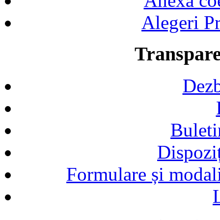
Anexa coef
Alegeri Pr
Transpare
Dezb
Buleti
Dispozi
Formulare și modalit