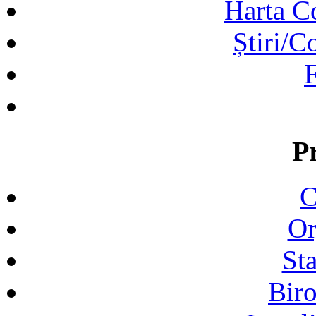
Harta C
Știri/C
F
P
C
Or
Sta
Biro