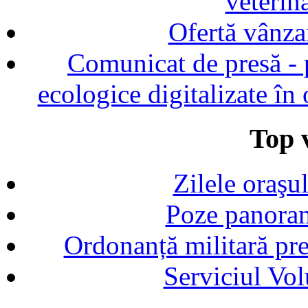
veterin
Ofertă vânza
Comunicat de presă - p
ecologice digitalizate în
Top v
Zilele oraşu
Poze panoram
Ordonanță militară p
Serviciul Vol