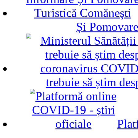
Și Pomovare
trebuie să știm d
Plat