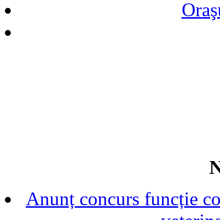
Oraş
N
Anunț concurs funcție con