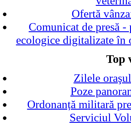
veterin
Ofertă vânza
Comunicat de presă - p
ecologice digitalizate în
Top v
Zilele oraşu
Poze panoram
Ordonanță militară p
Serviciul Vol