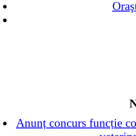
Oraş
N
Anunț concurs funcție con