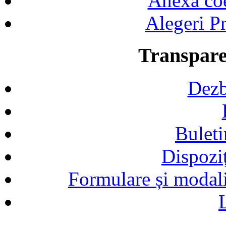
Anexa coef
Alegeri Pr
Transpare
Dezb
Buleti
Dispozi
Formulare și modalit