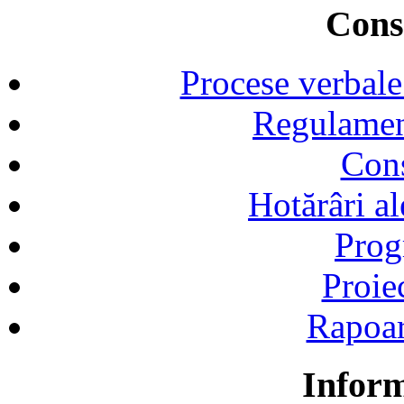
Consi
Procese verbale
Regulamen
Cons
Hotărâri al
Prog
Proie
Rapoart
Inform