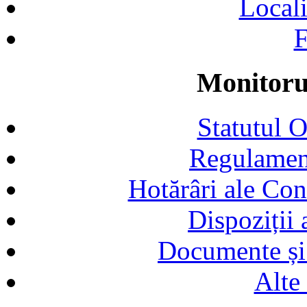
Locali
F
Monitorul
Statutul 
Regulamen
Hotărâri ale Con
Dispoziții
Documente și 
Alte