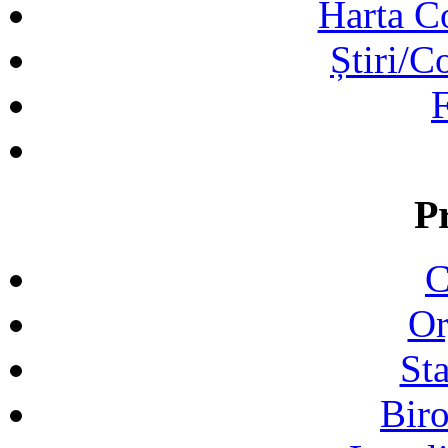
Harta C
Știri/C
F
P
C
Or
Sta
Biro