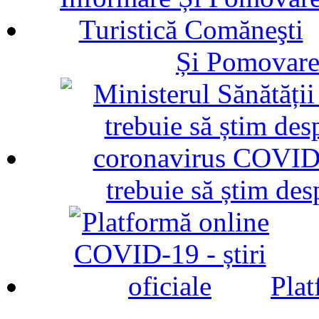
Și Pomovare
trebuie să știm d
Plat