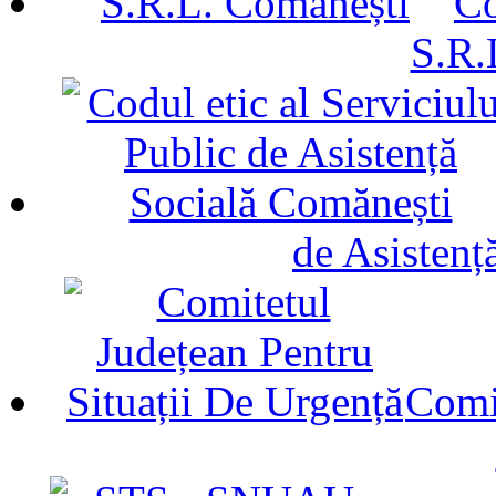
Co
S.R.
de Asistenț
Comit