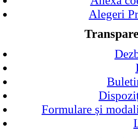
Anexa coef
Alegeri Pr
Transpare
Dezb
Buleti
Dispozi
Formulare și modalit