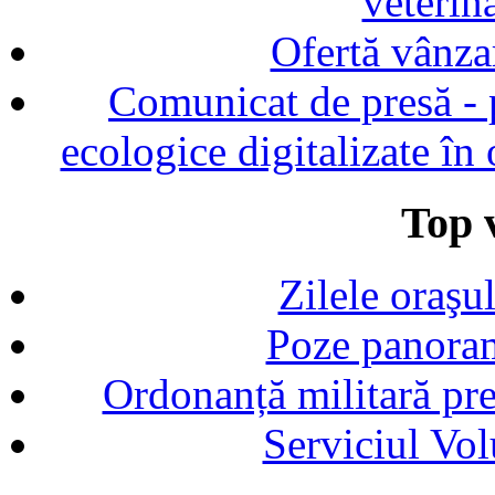
veterin
Ofertă vânza
Comunicat de presă - p
ecologice digitalizate în
Top v
Zilele oraşu
Poze panoram
Ordonanță militară p
Serviciul Vol