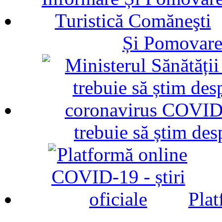
Și Pomovare
trebuie să știm d
Plat