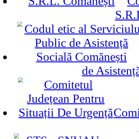
Co
S.R.
de Asistenț
Comit