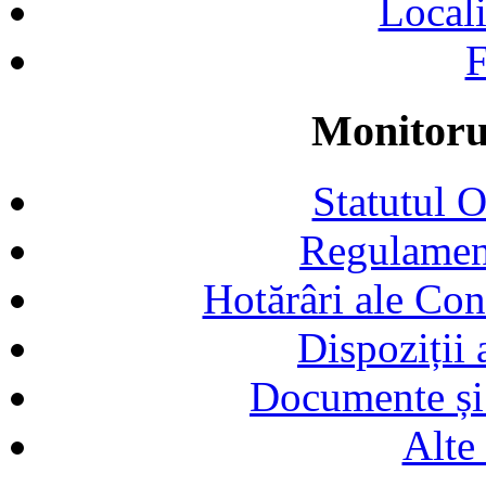
Locali
F
Monitorul
Statutul 
Regulamen
Hotărâri ale Con
Dispoziții
Documente și 
Alte