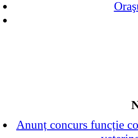
Oraş
N
Anunț concurs funcție con