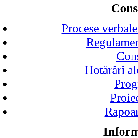
Consi
Procese verbale
Regulamen
Cons
Hotărâri al
Prog
Proie
Rapoart
Inform