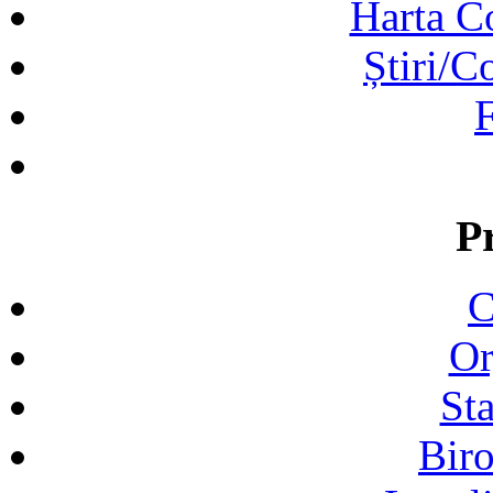
Harta C
Știri/C
F
P
C
Or
Sta
Biro