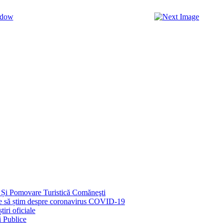
 Și Pomovare Turistică Comăneşti
uie să știm despre coronavirus COVID-19
iri oficiale
i Publice