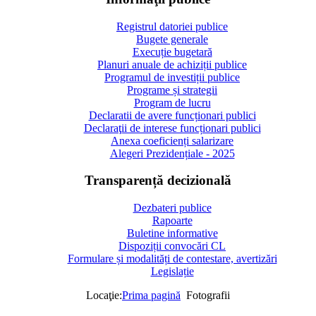
Registrul datoriei publice
Bugete generale
Execuție bugetară
Planuri anuale de achiziții publice
Programul de investiții publice
Programe și strategii
Program de lucru
Declaratii de avere funcționari publici
Declaraţii de interese funcționari publici
Anexa coeficienți salarizare
Alegeri Prezidențiale - 2025
Transparență decizională
Dezbateri publice
Rapoarte
Buletine informative
Dispoziții convocări CL
Formulare și modalități de contestare, avertizări
Legislație
Locaţie:
Prima pagină
Fotografii