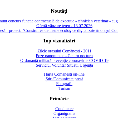
Noutăţi
unț concurs funcție contractuală de execuție - tehnician veterinar - au
Ofertă vânzare teren - 13.07.2026
să - proiect: "Construirea de insule ecologice digitalizate în orașul Co
Top vizualizări
Zilele oraşului Comăneşti - 2011
Poze panoramice - Centru nocturn
Ordonanță militară prevenție coronavirus COVID-19
Serviciul Voluntar Situaţii Urgenţă
Harta Comănești on-line
Știri/Comunicate presă
Fotografii
Turism
Primărie
Conducere
Organigrama