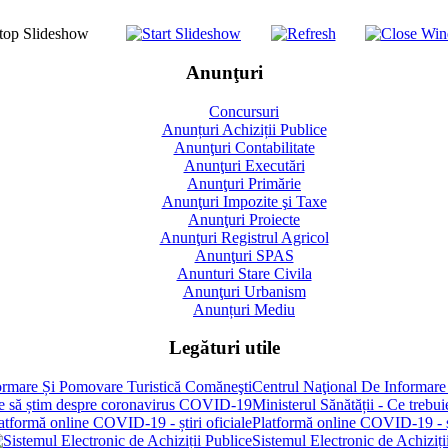
Anunţuri
Concursuri
Anunțuri Achiziții Publice
Anunţuri Contabilitate
Anunţuri Executări
Anunţuri Primărie
Anunţuri Impozite şi Taxe
Anunţuri Proiecte
Anunţuri Registrul Agricol
Anunţuri SPAS
Anunturi Stare Civila
Anunţuri Urbanism
Anunțuri Mediu
Legături utile
Centrul Naţional De Informare
Ministerul Sănătății - Ce treb
Platformă online COVID-19 - șt
Sistemul Electronic de Achiziți