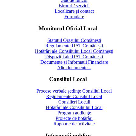
Stat de functii
Birouri / servicii
Localizare şi contact
Formulare
Monitorul Oficial Local
Statutul Orașului Comănești
Regulamente UAT Comănești
Hotărâri ale Consiliului Local Comănești
Dispoziții ale UAT Comănești
Documente și Informații Financiare
Alte documente...
Consiliul Local
Procese verbale ședințe Consiliul Local
Regulamente Consiliul Local
Consilieri Locali
Hotărâri ale Consiliului Local
Program audienţe
Proiecte de hotărâri
Rapoarte de activitate
Informaţii publice