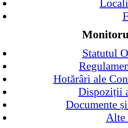
Locali
F
Monitorul
Statutul 
Regulamen
Hotărâri ale Con
Dispoziții
Documente și 
Alte