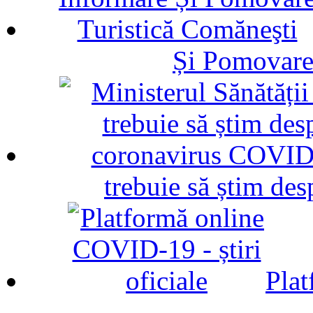
Și Pomovare
trebuie să știm d
Plat