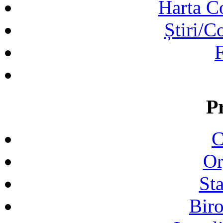
Harta C
Știri/C
F
P
C
Or
Sta
Biro