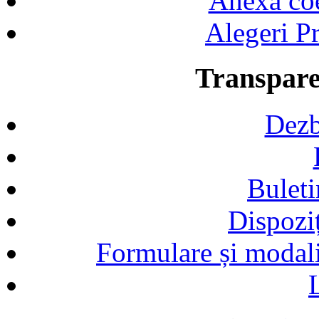
Anexa coef
Alegeri Pr
Transpare
Dezb
Buleti
Dispozi
Formulare și modalit