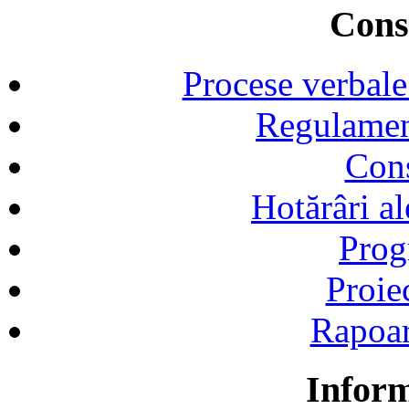
Consi
Procese verbale
Regulamen
Cons
Hotărâri al
Prog
Proie
Rapoart
Inform