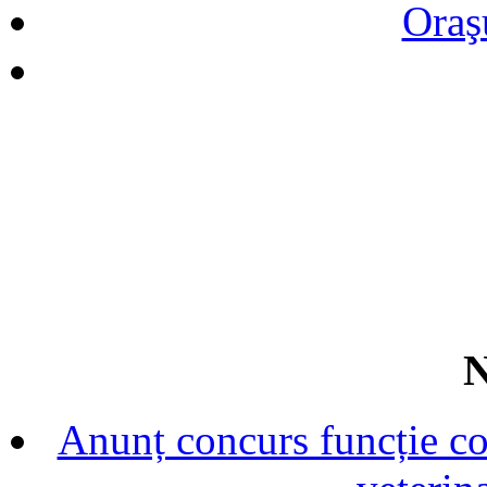
Oraş
N
Anunț concurs funcție con