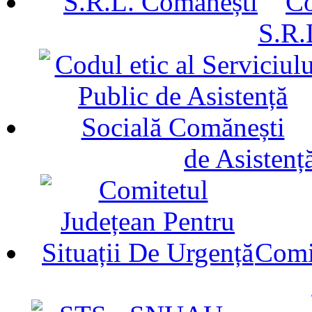
Co
S.R.
de Asistenț
Comit