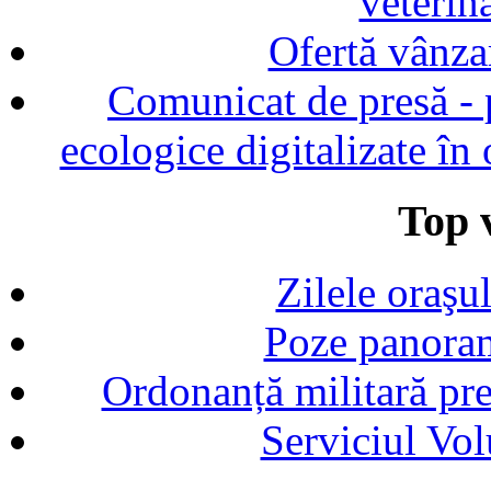
veterin
Ofertă vânza
Comunicat de presă - p
ecologice digitalizate în
Top v
Zilele oraşu
Poze panoram
Ordonanță militară p
Serviciul Vol